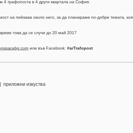
 4 трафопоста в 4 други квартала на София.
мост на пейзажа около него, за да планираме по-добре темата, коя
време това да се случи до 20 май 2017
enspacebg.com
или във Facebook:
#arTrafopost
 приложни изкуства