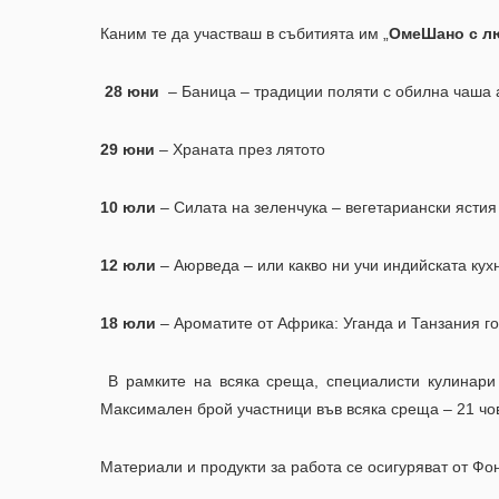
Каним те да участваш в събитията им „
ОмеШано с л
28 юни
– Баница – традиции поляти с обилна чаша
29 юни
– Храната през лятото
10 юли
– Силата на зеленчука – вегетариански ястия
12 юли
– Аюрведа – или какво ни учи индийската кух
18 юли
– Ароматите от Африка: Уганда и Танзания г
В рамките на всяка среща, специалисти кулинари 
Максимален брой участници във всяка среща – 21 чо
Материали и продукти за работа се осигуряват от Фо