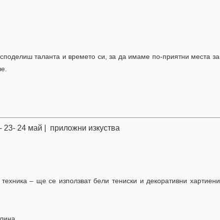
 споделиш таланта и времето си, за да имаме по-приятни места з
че.
- 23- 24 май | приложни изкуства
 техника – ще се използват бели тениски и декоративни хартиени
лина.