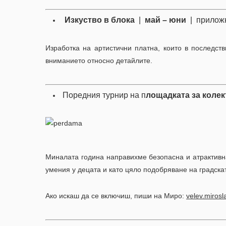
Изкуство в блока
|
май – юни
| прило
Изработка на артистични платна, които в последс
вниманието относно детайлите.
Поредния турнир на п
лощадката за колек
Миналата година направихме безопасна и атрактивн
умения у децата и като цяло подобряване на градска
Ако искаш да се включиш, пиши на Миро:
velev.miros