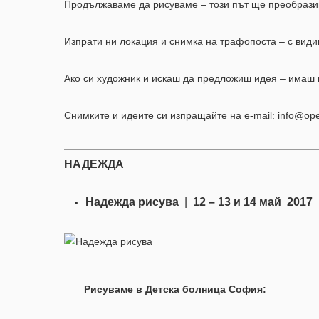
Продължаваме да рисуваме – този път ще преобразим
Изпрати ни локация и снимка на трафопоста – с види
Ако си художник и искаш да предложиш идея – имаш 
Снимките и идеите си изпращайте на e-mail:
info@op
НАДЕЖДА
Надежда рисува
|
12 – 13 и 14 май 2017
|
Рисуваме в Детска болница София: