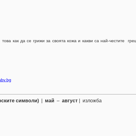
ова как да се грижи за своята кожа и какви са най-честите гре
abv.bg
рските символи)
|
май
–
август
| изложба