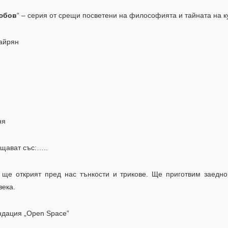
юбов
“ – серия от срещи посветени на философията и тайната на 
 айрян
ня
ощават със:…..
ще открият пред нас тънкости и трикове. Ще приготвим заедно
века.
ндация „Open Space”