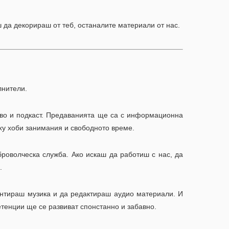
ш да декорираш от теб, останалите материали от нас.
лнители.
иво и подкаст. Предаванията ще са с информационна
ус върху хоби занимания и свободното време.
роволческа служба. Ако искаш да работиш с нас, да
.
нтираш музика и да редактираш аудио материали. И
етенции ще се развиват спонстанно и забавно.