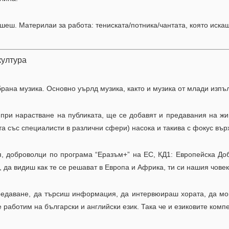
шеш. Материлаи за работа: тениската/потника/чантата, която иска
култура
рана музика. Основно уърлд музика, както и музика от млади изпъ
, при нарастване на публиката, ще се добавят и предавания на ж
вюта със специалисти в различни сфери) насока и такива с фок
я, доброволци по програма “Еразъм+” на ЕС, КД1: Европейска Доб
да видиш как те се решават в Европа и Африка, ти си нашия човек
едаване, да търсиш информация, да интервюираш хората, да мо
 работим на български и английски език. Така че и езиковите комп