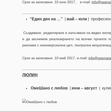
Срок за записване: 10 юни 2017, e-mail:
info@opens
“Един ден на …”
|
май – юли
| професион
Създаване, редактиране и излъчване на видео мате
е да заснемем реализирането на всички проекти п
реклами с некомерсиална цел, театрални
Срок за записване: 10 май 2017, e-mail:
info@opensp
ЛЮЛИН
ОмеШано с любов
|
юни – август
| кул