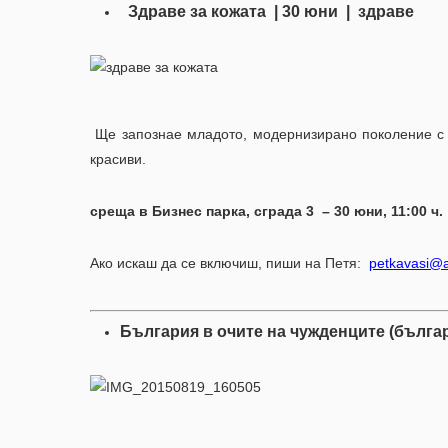
Здраве за кожата | 30 юни | здраве
Ще запознае младото, модернизирано поколение с т
красиви.
среща в Бизнес парка, сграда 3 – 30 юни, 11:00 ч.
Ако искаш да се включиш, пиши на Петя:
petkavasi@
България в очите на чужденците (бълга