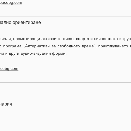
pacebg.com
ално ориентиране
риали, промотиращи активният живот, спорта и личностното и гр
о програма „Алтернативи за свободното време“, практикуването 
 визуализации и други аудио-визуални форми.
acebg.com
инария