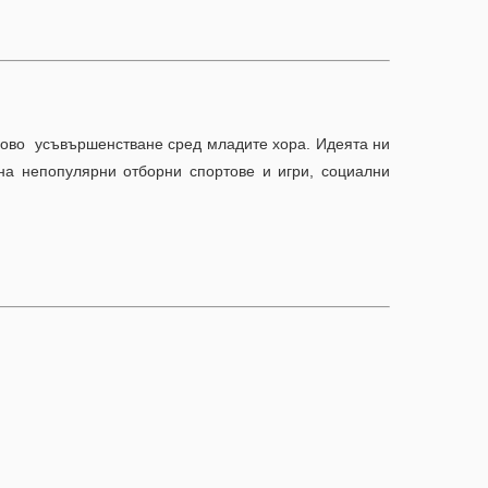
упово усъвършенстване сред младите хора. Идеята ни
на непопулярни отборни спортове и игри, социални