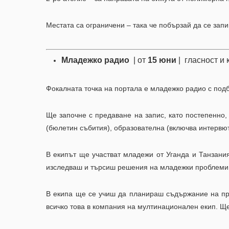
Местата са ограничени – така че побързай да се запи
Младежко радио
| от
15 юни
| гласност и 
Фокалната точка на портала е младежко радио с подб
Ще започне с предаване на запис, като постепенно
(бюлетин събития), образователна (включва интер
В екипът ще участват младежи от Уганда и Танзани
изследваш и търсиш решения на младежки проблеми, 
В екипа ще се учиш да планираш съдържание на пр
всичко това в компания на мултинационален екип. Ще