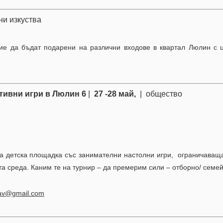
жни изкуства
твие да бъдат подарени на различни входове в квартал Люлин с 
тивни игри в Люлин 6
|
27 -28 май,
| общество
а детска площадка със занимателни настолни игри, ограничаваща
та среда. Каним те на турнир – да премерим сили – отборно/ семе
lav@gmail.com