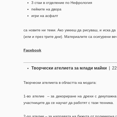
3 стаи в отделение по Нефрология
пейките на двора
игри на асфалт
са новите ни теми. Ако умееш да рисуваш, и иска да
(или и през трите дни). Материалите са осигурени ве
Facebook
Творчески ателиета за млади майки
| 22
Творчески ателиета в областта на модата:
1-во ателие – за декориране на дрехи с декупажна
участниците да се научат да работят с тази техника.
2-ро ателие – за направата на бижута от полимерна г