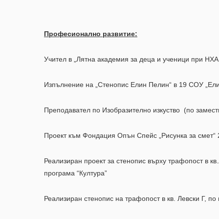
Професионално развитие:
Учител в „Лятна академия за деца и ученици при НХА 
Изпълнение на „Стенопис Елин Пелин“ в 19 СОУ „Ели
Преподавател по Изобразително изкуство (по замества
Проект към Фондация Опън Спейс „Рисунка за смет“ 
Реализиран проект за стенопис върху трафопост в кв
програма “Култура”
Реализиран стенопис на трафопост в кв. Левски Г, п