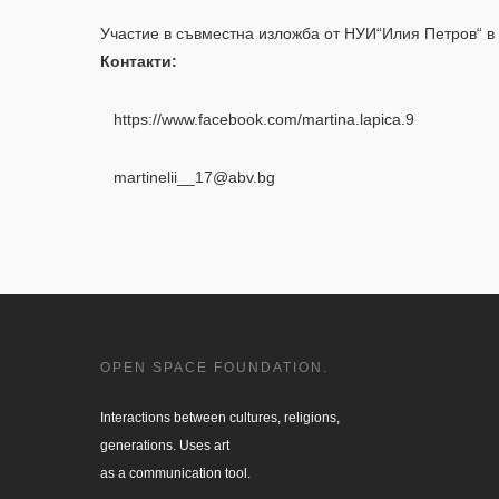
Участие в съвместна изложба от НУИ“Илия Петров“ в
Контакти:
https://www.facebook.com/martina.lapica.9
martinelii__17@abv.bg
OPEN SPACE FOUNDATION.
Interactions between cultures, religions, 

generations. Uses art

as a communication tool.
