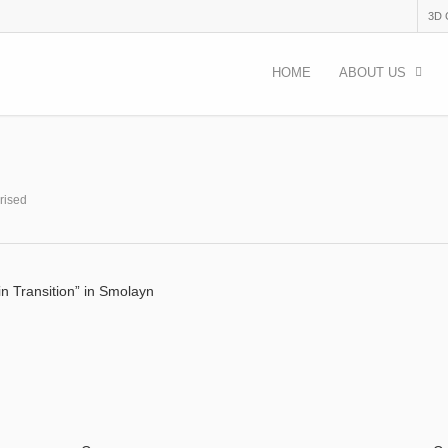
3D
HOME
ABOUT US
rised
in Transition” in Smolayn