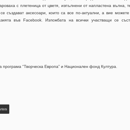
роваха с плетеница от цветя, изпълнени от напластена вълна, т
се създават аксесоари, които са все по-актуални, а вие можете
азията във Facebook. Изложбата на всички участващи се със
а програма “Творческа Европа” и Национален фонд Култура.
rtists