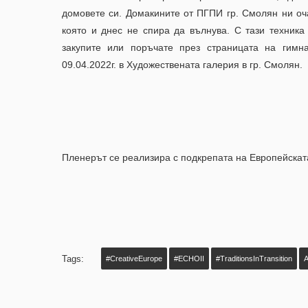
домовете си. Домакините от ПГПИ гр. Смолян ни оча
която и днес не спира да вълнува. С тази техника 
закупите или поръчате през страницата на гимн
09.04.2022г. в Художествената галерия в гр. Смолян.
Пленерът се реализира с подкрепата на Европейскат
Tags:
#CreativeEurope
#ECHOII
#TraditionsInTransition
A