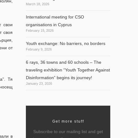
молян,
March 18, 2026
International meeting for CSO
т свои
organisations in Cyprus
February 15, 2026
т своя
ърция,
Youth exchange: No barriers, no borders
ени от
February 9, 2026
6 rays, 36 towns and 60 schools – The
traveling exhibition “Youth Together Against
Disinformation” begins its journey!
а”. Тя
January 23, 2026
 носещ
Get more stuff
Subscribe to our mailing list and get
вали в