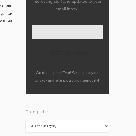
interesting stuff and updates to your
ехника
email inbox.
 да си
тоя на
We don´t spam! Ever! We respect your
privacy and take protecting it seriously!
Categories:
Categories: