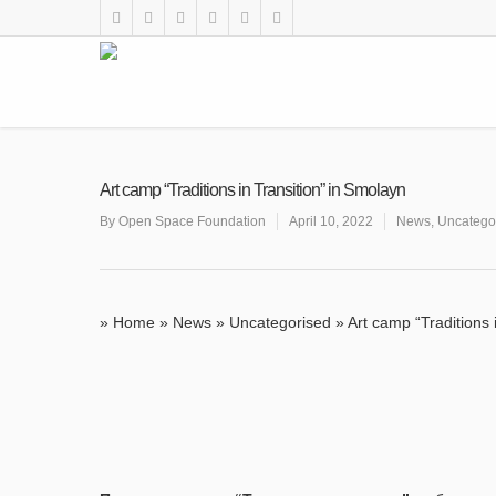
Art camp “Traditions in Transition” in Smolayn
By
Open Space Foundation
April 10, 2022
News
,
Uncatego
»
Home
»
News
»
Uncategorised
»
Art camp “Traditions 