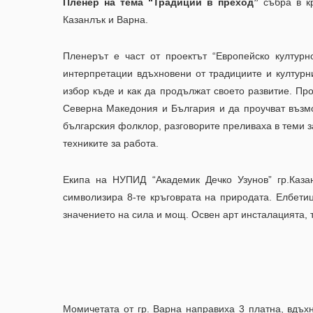
Пленер на тема “Традиции в преход”
събра в кр
Казанлък и Варна.
Пленерът е част от проектът “Европейско културн
интерпретации вдъхновени от традициите и културн
избор къде и как да продължат своето развитие. Пр
Северна Македония и България и да проучват възмо
българския фолклор, разговорите преливаха в теми з
техниките за работа.
Екипа на НУПИД “Академик Дечко Узунов” гр.Каза
символизира 8-те кръговрата на природата. Елбети
значението на сила и мощ. Освен арт инсталацията, т
Момичетата от гр. Варна направиха 3 платна, вдъх