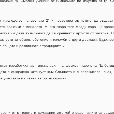
асивия гр. Смолян ученици от гимназиите по изкуства от гр. С
о наследство на сцената 2” и провокира артистите да създава
ите практики в миналото. Много скоро тези млади хора ще правя
оектът им дава възможност да се срещнат с артисти от Унгария, Г
жности за обмен, обучение и изложби в други държави. Вдъхнов
а общото и различното в традициите и
нлък изработиха арт инсталация на шевица наречена “Елбетиц
цата е създадена като култ към Слънцето и е положителен знак,
е участваха и с техни авторски картини.
новени от митовете и домашния уют, който родопчаните са създа