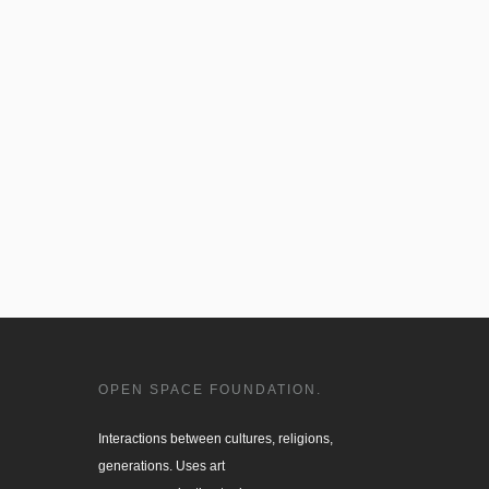
OPEN SPACE FOUNDATION.
Interactions between cultures, religions, 

generations. Uses art
