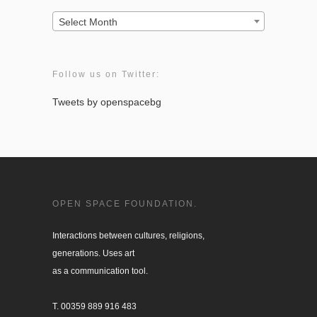
Archives:
Select Month
Follow us on Twitter:
Tweets by openspacebg
OPEN SPACE FOUNDATION.
Interactions between cultures, religions, 

generations. Uses art

as a communication tool.

T. 00359 889 916 483
