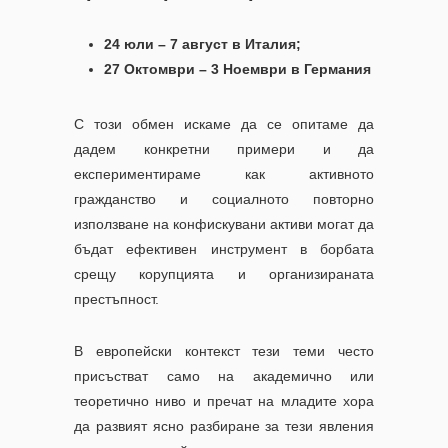
24 юли – 7 август в Италия;
27 Октомври – 3 Ноември в Германия
С този обмен искаме да се опитаме да
дадем конкретни примери и да
експериментираме как активното
гражданство и социалното повторно
използване на конфискувани активи могат да
бъдат ефективен инструмент в борбата
срещу корупцията и организираната
престъпност.
В европейски контекст тези теми често
присъстват само на академично или
теоретично ниво и пречат на младите хора
да развият ясно разбиране за тези явления