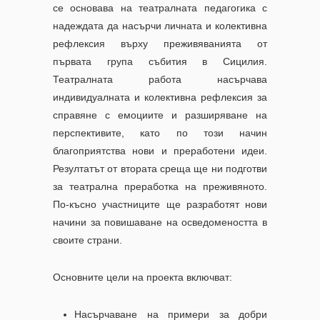
се основава на театралната педагогика с
надеждата да насърчи личната и колективна
рефлексия върху преживяванията от
първата група събития в Сицилия.
Театралната работа насърчава
индивидуалната и колективна рефлексия за
справяне с емоциите и разширяване на
перспективите, като по този начин
благоприятства нови и преработени идеи.
Резултатът от втората среща ще ни подготви
за театрална преработка на преживяното.
По-късно участниците ще разработят нови
начини за повишаване на осведомеността в
своите страни.
Основните цели на проекта включват:
Насърчаване на примери за добри