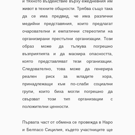
и тяхното въздействие върху ежедневния им
живот в техните общности. Трябва също така
да се има предвид, че има различни
медийни представяния, които предлагат
очарователни и емпатични стереотипи на
организирани престъпни организации. Този
образ може да тълкува погрешно
възприятията и да маскира опасността,
която представляват тези организации.
Следователно, това може да генерира
реален риск за младите хора,
принадлежащи към по-слаби социални
групи, които биха могли погрешно да
свързват този тип организации с
положителни ценности.
Първата част от обмена се провежда в Наро
и Белпасо Сицилия, където участниците ще