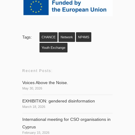
Tags:
CHANCE
Network
NP4MS
Youth Exchange
Recent Posts:
Voices Above the Noise.
May 30, 2026
EXHIBITION: gendered disinformation
March 18, 2026
International meeting for CSO organisations in
Cyprus
February 15, 2026