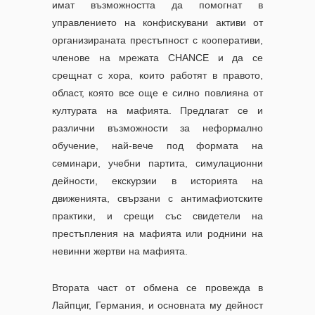
имат възможността да помогнат в
управлението на конфискувани активи от
организираната престъпност с кооперативи,
членове на мрежата CHANCE и да се
срещнат с хора, които работят в правото,
област, която все още е силно повлияна от
културата на мафията. Предлагат се и
различни възможности за неформално
обучение, най-вече под формата на
семинари, учебни партита, симулационни
дейности, екскурзии в историята на
движенията, свързани с антимафиотските
практики, и срещи със свидетели на
престъпления на мафията или роднини на
невинни жертви на мафията.
Втората част от обмена се провежда в
Лайпциг, Германия, и основната му дейност