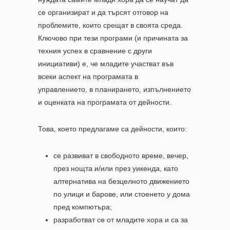
се организират и да търсят отговор на
проблемите, които срещат в своята среда.
Ключово при тези програми (и причината за
техния успех в сравнение с други
инициативи) е, че младите участват във
всеки аспект на програмата
в
управлението,
в планирането,
изпълнението
и
оценката на програмата от дейности.
Това, което предлагаме са дейности, които:
се развиват в свободното време, вечер,
през нощта и/или през уикенда, като
алтернатива на безцелното движението
по улици и барове, или стоенето у дома
пред компютъра;
разработват се от младите хора и са за