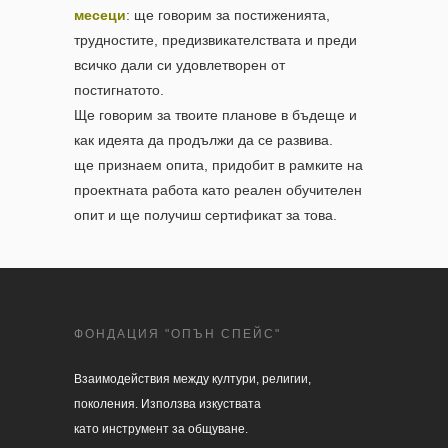
месеци
: ще говорим за постиженията,
трудностите, предизвикателствата и преди
всичко дали си удовлетворен от
постигнатото.
Ще говорим за твоите планове в бъдеще и
как идеята да продължи да се развива.
ще признаем опита, придобит в рамките на
проектната работа като реален обучителен
опит и ще получиш сертификат за това.
ФОНДАЦИЯ "ОПЪН СПЕЙС"
Взаимодействия между култури, религии, 

поколения. Използва изкуствата 

като инструмент за общуване.
