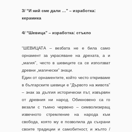
3/ “И ний сме дали …” – изработка:
керамика
4/ “Шевица” – изработка: стъкло
“ШЕВИЦАТА – везбата не е била само
орнамент за украсяване на дрехата, а и
„магия”, често в шевиците са се използват
древни „магически” знаци.
Един от орнаментите, който често откриваме
в българските шевици е “Дървото на живота”
– знак за дългия исторически път, извървян
от древния ни народ. Обикновено са го
везали с тъмно червено – символизиращ
извечното стремление на народа към
свобода, която му е позволила да съхрани
своите традиции и самобитност, и жълто /