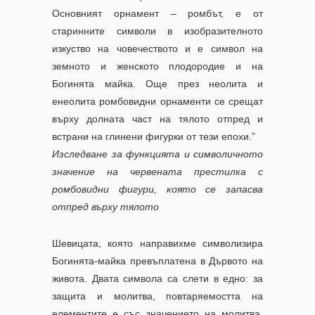
Основният орнамент – ромбът, е от
старинните символи в изобразителното
изкуство на човечеството и е символ на
земното и женското плодородие и на
Богинята майка. Още през неолита и
енеолита ромбовидни орнаменти се срещат
върху долната част на тялото отпред и
встрани на глинени фигурки от тези епохи.”
Изследване за функцията и символичното
значение на червената престилка с
ромбовидни фигури, която се запасва
отпред върху тялото
Шевицата, която направихме символизира
Богинята-майка превъплатена в Дървото на
живота. Двата символа са слети в едно: за
защита и молитва, повтаряемостта на
елементите е със значението на молитва.