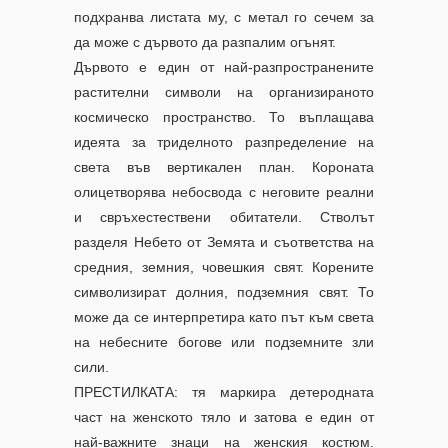
подхранва листата му, с метал го сечем за
да може с дървото да разпалим огънят.
Дървото е един от най-разпространените
растителни символи на организираното
космическо пространство. То въплащава
идеята за триделното разпределение на
света във вертикален план. Короната
олицетворява небосвода с неговите реални
и свръхестествени обитатели. Стволът
разделя Небето от Земята и съответства на
средния, земния, човешкия свят. Корените
символизират долния, подземния свят. То
може да се интерпретира като път към света
на небесните богове или подземните зли
сили.
ПРЕСТИЛКАТА: тя маркира детеродната
част на женското тяло и затова е един от
най-важните знаци на женския костюм.