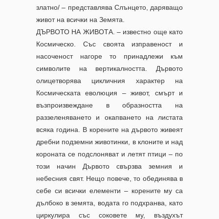
златно/ – представлява Слънцето, даряващо
живот на всички на Земята.
ДЪРВОТО НА ЖИВОТА. – известно още като
Космическо. Със своята изправеност и
насоченост нагоре то принадлежи към
символите на вертикалността. Дървото
олицетворява цикличния характер на
Космическата еволюция – живот, смърт и
възпроизвеждане в образността на
раззеленяването и окапването на листата
всяка година. В корените на дървото живеят
дребни подземни животинки, в клоните и над
короната се подслоняват и летят птици – по
този начин Дървото свързва земния и
небесния свят. Нещо повече, то обединява в
себе си всички елементи – корените му са
дълбоко в земята, водата го подхранва, като
циркулира със соковете му, въздухът