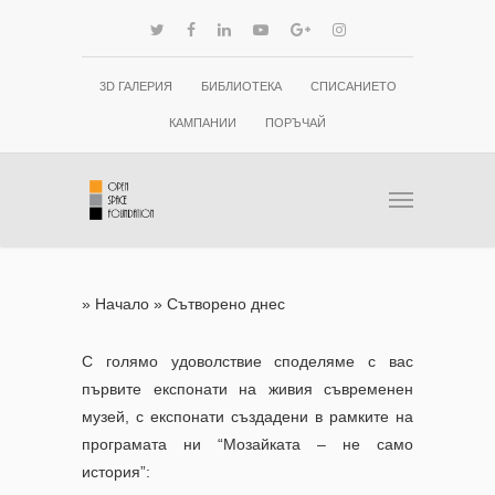
3D ГАЛЕРИЯ
БИБЛИОТЕКА
СПИСАНИЕТО
КАМПАНИИ
ПОРЪЧАЙ
»
Начало
»
Сътворено днес
С голямо удоволствие споделяме с вас
първите експонати на живия съвременен
музей, с експонати създадени в рамките на
програмата ни “Мозайката – не само
история”: