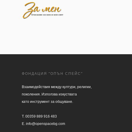
ФОНДАЦИЯ "ОПЪН СПЕЙС"
Взаимодействия между култури, религии, 

поколения. Използва изкуствата 

като инструмент за общуване.

T. 00359 889 916 483

E. info@openspacebg.com