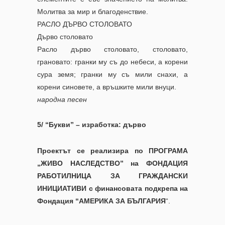
Молитва за мир и благоденствие.
РАСЛО ДЪРВО СТОЛОВАТО
Дърво столовато
Расло дърво столовато, столовато,
грановато: гранки му съ до небеси, а корени
сура земя; гранки му съ мили снахи, а
корени синовете, а връшките мили внуци.
народнa песен
5/ “Букви” – изработка: дърво
Проектът се реализира по ПРОГРАМА
„ЖИВО НАСЛЕДСТВО”
на ФОНДАЦИЯ
РАБОТИЛНИЦА ЗА ГРАЖДАНСКИ
ИНИЦИАТИВИ
с финансовата подкрепа на
Фондация “АМЕРИКА ЗА БЪЛГАРИЯ
“.