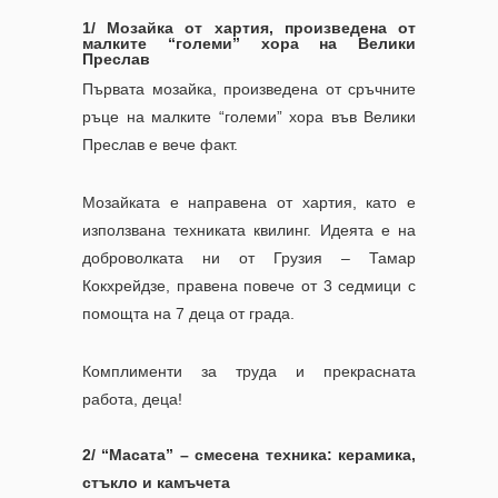
1/ Мозайка от хартия, произведена от
малките “големи” хора на Велики
Преслав
Първата мозайка, произведена от сръчните
ръце на малките “големи” хора във Велики
Преслав е вече факт.
Мозайката е направена от хартия, като е
използвана техниката квилинг. Идеята е на
доброволката ни от Грузия – Тамар
Кокхрейдзе, правена повече от 3 седмици с
помощта на 7 деца от града.
Комплименти за труда и прекрасната
работа, деца!
2/ “Масата” – смесена техника: керамика,
стъкло и камъчета