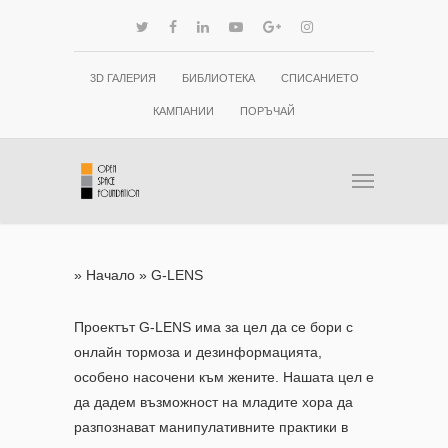
3D ГАЛЕРИЯ
БИБЛИОТЕКА
СПИСАНИЕТО
КАМПАНИИ
ПОРЪЧАЙ
»
Начало
»
G-LENS
Проектът G-LENS има за цел да се бори с
онлайн тормоза и дезинформацията,
особено насочени към жените.
Нашата цел е
да дадем възможност на младите хора да
разпознават манипулативните практики в