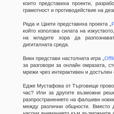
които представиха проекти, разра
грамотност и противодействие на де
Рада и Цвети представиха проекта „
F
който използва силата на изкуството
на младите хора да разпознава
дигиталната среда.
Вики представи настолната игра „
Offl
за разговори за онлайн омразата, с
мрежи чрез интерактивен и достъпен
Едже Мустафова от Търговище провок
час? Или за другите възможни реше
разпространението на фалшиви новин
между различни общности. Вместо 
насочи вниманието към възможните 