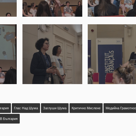
лгария
Глас Над Шума
Заглуши Шума
Критично Мислене
Медийна Грамотно
 В България