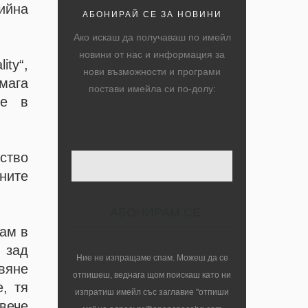
ийна
АБОНИРАЙ СЕ ЗА НОВИНИ
Ако искаш да получаваш по имейл
новини от нас и информация за
ity“,
нови възможности и програми
омага
постави имейла си по-долу:
ие в
нство
Твоят имейл
ните
ам в
 зад
Ние не изпращаме спам. Можеш да се
вяне
отпишеш, веднага щом поискаш като ни
, тя
изпратиш имейл със заглавие "отпиши
вече