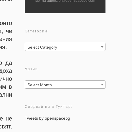
ме" на адрес: pr@openspacebg.com
оито
, че
Категории:
ения
Категории:
ия.
Select Category
о да
Архив:
доха
ично
Архив:
Select Month
им в
ални
Следвай ни в Туитър:
е не
Tweets by openspacebg
вят,