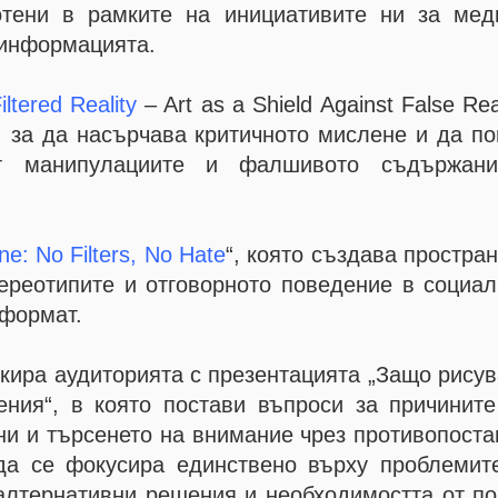
ботени в рамките на инициативите ни за мед
зинформацията.
iltered Reality
– Art as a Shield Against False Real
, за да насърчава критичното мислене и да п
т манипулациите и фалшивото съдържан
ine: No Filters, No Hate
“, която създава простра
тереотипите и отговорното поведение в социал
 формат.
ира аудиторията с презентацията „Защо рисув
ния“, в която постави въпроси за причините
и и търсенето на внимание чрез противопоста
да се фокусира единствено върху проблемите
алтернативни решения и необходимостта от по