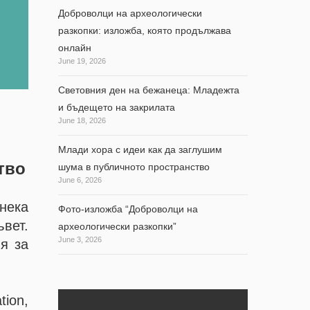
Доброволци на археологически
разкопки: изложба, която продължава
онлайн
June 19, 2026
Световния ден на бежанеца: Младежта
и бъдещето на закрилата
June 18, 2026
Млади хора с идеи как да заглушим
тво
шума в публичното пространство
June 6, 2026
нека
Фото-изложба “Доброволци на
ъвет.
археологически разкопки”
June 3, 2026
я за
tion,