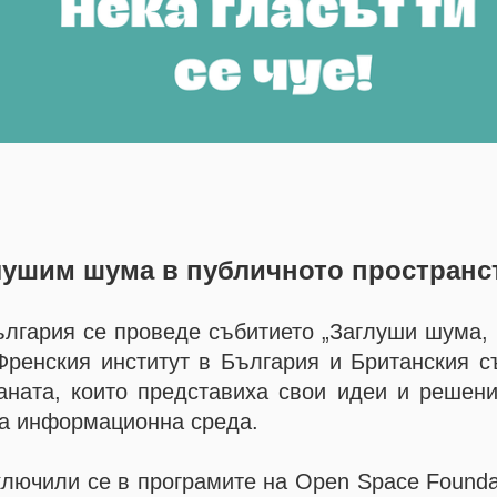
глушим шума в публичното пространс
ългария се проведе събитието „Заглуши шума, 
 Френския институт в България и Британския с
аната, които представиха свои идеи и решени
та информационна среда.
лючили се в програмите на Open Space Founda