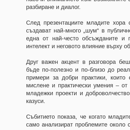
разбиране и диалог.
След презентациите младите хора с
създават най-много „шум“ в публичн
една от най-често обсъжданите и 
интелект и неговото влияние върху о
Друг важен акцент в разговора бе
бъде по-полезно и по-близо до реа
примери за добри практики, които 
мислене и практически умения – от 
младежки проекти и доброволчеств
казуси.
Събитието показа, че когато младит
само анализират проблемите около с