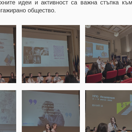
хните идеи и активност са важна стъпка към
нгажирано общество.