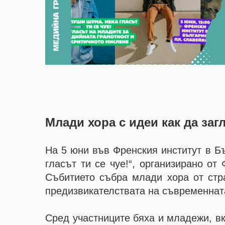
Млади хора с идеи как да за
На 5 юни във Френския институт в Б
гласът ти се чуе!“, организирано от
Събитието събра млади хора от стр
предизвикателствата на съвременна
Сред участниците бяха и младежи, вк