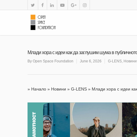
Млади хора с идеи как да заглушим шума в публичнот
By
Open Space Foundation
June 6, 2026
G-LENS
,
Новини
»
Начало
»
Новини
»
G-LENS
»
Млади хора с идеи ка