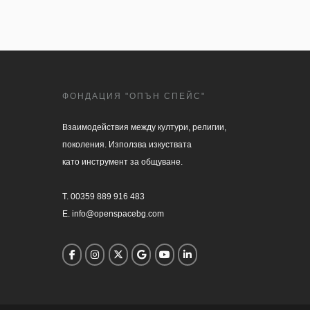
ФОНДАЦИЯ "ОПЪН СПЕЙС"
Взаимодействия между култури, религии, 

поколения. Използва изкуствата 

като инструмент за общуване.

T. 00359 889 916 483

E. info@openspacebg.com