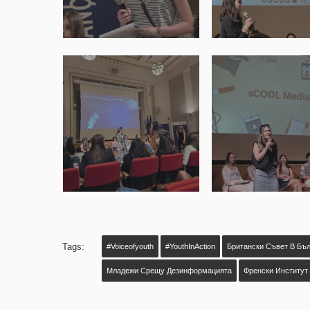
Tags:
#Voiceofyouth
#YouthInAction
Британски Съвет В Бъ
Младежи Срещу Дезинформацията
Френски Институт