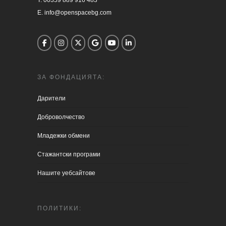
T. 00359 889 916 483

E. info@openspacebg.com
ЗА ФОНДАЦИЯТА:
Дарители
Доброволчество
Младежки обмени
Стажантски програми
Нашите уебсайтове
ПОЛИТИКИ: