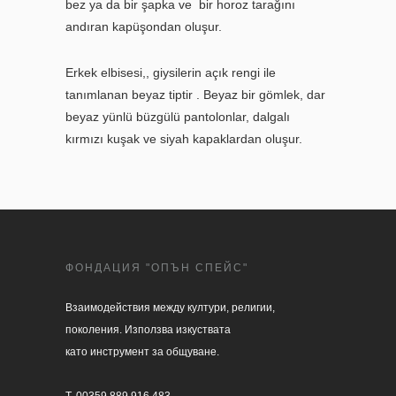
bez ya da bir şapka ve bir horoz tarağını
andıran kapüşondan oluşur.
Erkek elbisesi,, giysilerin açık rengi ile
tanımlanan beyaz tiptir . Beyaz bir gömlek, dar
beyaz yünlü büzgülü pantolonlar, dalgalı
kırmızı kuşak ve siyah kapaklardan oluşur.
ФОНДАЦИЯ "ОПЪН СПЕЙС"
Взаимодействия между култури, религии, 

поколения. Използва изкуствата 

като инструмент за общуване.
