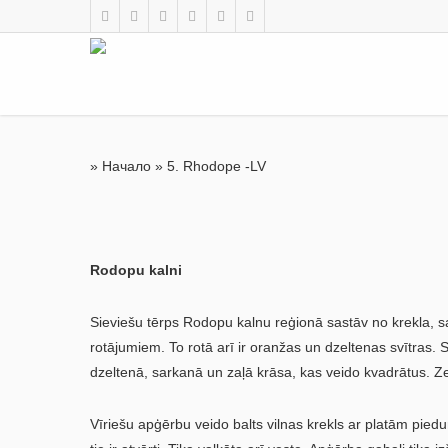
»
Начало
»
5. Rhodope -LV
Rodopu kalni
Sieviešu tērps Rodopu kalnu reģionā sastāv no krekla, sa
rotājumiem. To rotā arī ir oranžas un dzeltenas svītras. S
dzeltenā, sarkanā un zaļā krāsa, kas veido kvadrātus. Ze
Vīriešu apģērbu veido balts vilnas krekls ar platām pied