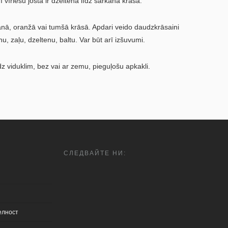
ī vīriešu josta ir dzeltenā līdz sarkanā krāsā.
rkanā, oranžā vai tumšā krāsā. Apdari veido daudzkrāsaini
, zaļu, dzeltenu, baltu. Var būt arī izšuvumi.
z viduklim, bez vai ar zemu, pieguļošu apkakli.
СЛЕДВАЙТЕ НИ:
елност