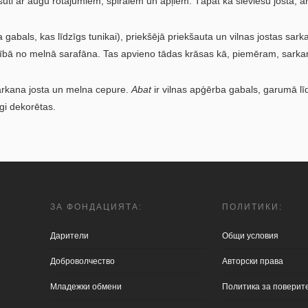
 izšūti ar augu rotājumiem, spirālēm un apļiem. Tāpat kā sieviešu josta, ar
 gabals, kas līdzīgs tunikai), priekšējā priekšauta un vilnas jostas sa
irībā no melnā sarafāna. Tas apvieno tādas krāsas kā, piemēram, sarkanu
 sarkana josta un melna cepure.
Abat
ir vilnas apģērba gabals, garumā līd
gi dekorētas.
ЗА ФОНДАЦИЯТА:
ПОЛИТИКИ:
Дарители
Общи условия
Доброволчество
Aвторски права
Младежки обмени
Политика за поверит