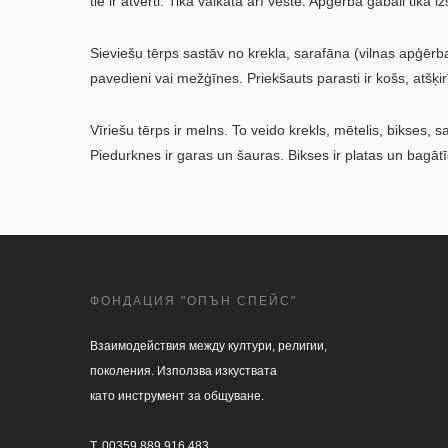
tie ir atvērti. Tika valkāta arī veste. Apģērba gabali tika
Sieviešu tērps sastāv no krekla, sarafāna (vilnas apģērba
pavedieni vai mežģīnes. Priekšauts parasti ir košs, atšķ
Vīriešu tērps ir melns. To veido krekls, mētelis, bikses,
Piedurknes ir garas un šauras. Bikses ir platas un bagātī
ФОНДАЦИЯ "ОПЪН СПЕЙС"
Взаимодействия между култури, религии, 

поколения. Използва изкуствата 

като инструмент за общуване.

T. 00359 889 916 483
