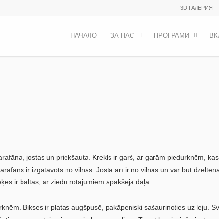
3D ГАЛЕРИЯ
НАЧАЛО
ЗА НАС
ПРОГРАМИ
ВК
rafāna, jostas un priekšauta. Krekls ir garš, ar garām piedurknēm, kas 
arafāns ir izgatavots no vilnas. Josta arī ir no vilnas un var būt dzelten
ķes ir baltas, ar ziedu rotājumiem apakšējā daļā.
urknēm. Bikses ir platas augšpusē, pakāpeniski sašaurinoties uz leju. S