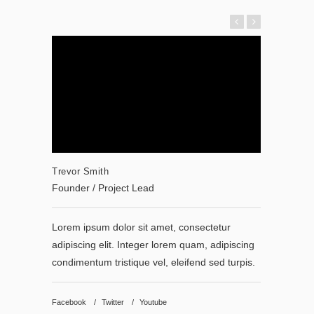
Trevor Smith
Trevor S
Founder / Project Lead
Founder 
Lorem ipsum dolor sit amet, consectetur
Lorem ip
adipiscing elit. Integer lorem quam, adipiscing
adipiscin
condimentum tristique vel, eleifend sed turpis.
condiment
Facebook
Twitter
Youtube
Facebook