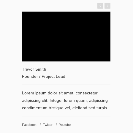
Trevor Smith
Trevor S
Founder / Project Lead
Founder 
Lorem ipsum dolor sit amet, consectetur
Lorem ip
adipiscing elit. Integer lorem quam, adipiscing
adipiscin
condimentum tristique vel, eleifend sed turpis.
condiment
Facebook
Twitter
Youtube
Facebook