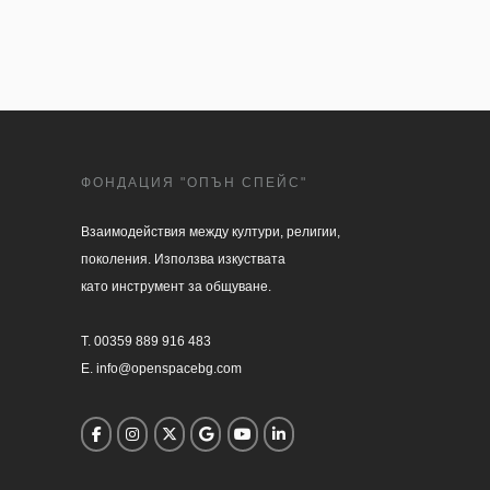
ФОНДАЦИЯ "ОПЪН СПЕЙС"
Взаимодействия между култури, религии, 

поколения. Използва изкуствата 

като инструмент за общуване.

T. 00359 889 916 483

E. info@openspacebg.com