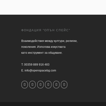
ФОНДАЦИЯ "ОПЪН СПЕЙС"
Взаимодействия между култури, религии, 

поколения. Използва изкуствата 

като инструмент за общуване.

T. 00359 889 916 483

E. info@openspacebg.com