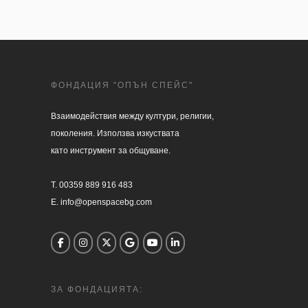
ФОНДАЦИЯ "ОПЪН СПЕЙС"
Взаимодействия между култури, религии, 

поколения. Използва изкуствата 

като инструмент за общуване.

T. 00359 889 916 483

E. info@openspacebg.com
ЗА ФОНДАЦИЯТА: