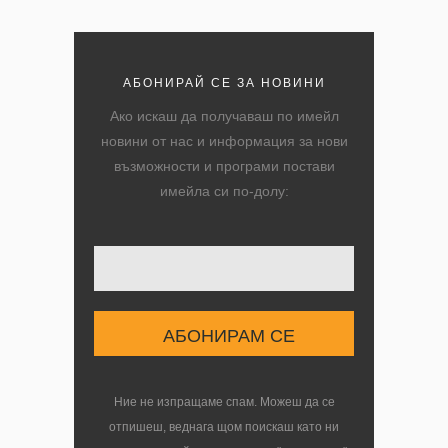
АБОНИРАЙ СЕ ЗА НОВИНИ
Ако искаш да получаваш по имейл
новини от нас и информация за нови
възможности и програми постави
имейла си по-долу:
Твоят имейл
Ние не изпращаме спам. Можеш да се
отпишеш, веднага щом поискаш като ни