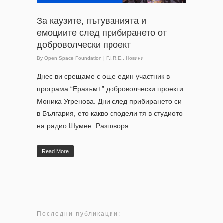
За каузите, пътуванията и
емоциите след прибирането от
доброволчески проект
By
Open Space Foundation
|
F.I.R.E.
,
Новини
Днес ви срещаме с още един участник в
програма “Еразъм+” доброволчески проекти:
Моника Угренова. Дни след прибирането си
в България, ето какво сподели тя в студиото
на радио Шумен. Разговоря…
Read More
Последни публикации: