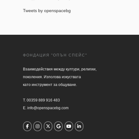
Tweets by openspacebg
ФОНДАЦИЯ "ОПЪН СПЕЙС"
Взаимодействия между култури, религии, 

поколения. Използва изкуствата 

като инструмент за общуване.

T. 00359 889 916 483

E. info@openspacebg.com