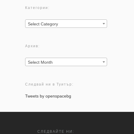
Категории:
Категории:
Select Category
Архив:
Архив:
Select Month
Следвай ни в Туитър:
Tweets by openspacebg
СЛЕДВАЙТЕ НИ: