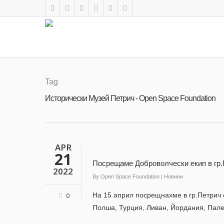
Tag
Исторически Музей Петрич - Open Space Foundation
APR
21
Посрещаме Доброволчески екип в гр
2022
By
Open Space Foundation
|
Новини
На 15 април посрещнахме в гр.Петрич 
0
Полша, Турция, Ливан, Йордания, Палес