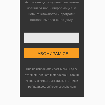
Ако искаш да получаваш по имейл
новини от нас и информация за
нови възможности и програми
постави имейла си по-долу:
Твоят имейл
Ние не изпращаме спам. Можеш да се
отпишеш, веднага щом поискаш като ни
изпратиш имейл със заглавие "отпиши
ме" на адрес: pr@openspacebg.com