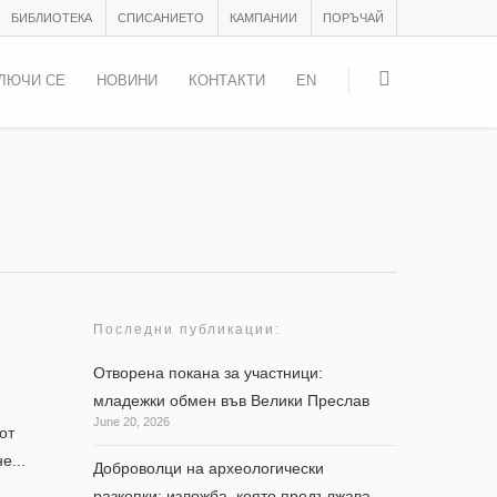
БИБЛИОТЕКА
СПИСАНИЕТО
КАМПАНИИ
ПОРЪЧАЙ
ЛЮЧИ СЕ
НОВИНИ
КОНТАКТИ
EN
Последни публикации:
Отворена покана за участници:
младежки обмен във Велики Преслав
June 20, 2026
от
е...
Доброволци на археологически
разкопки: изложба, която продължава