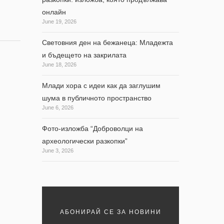
онлайн
June 19, 2026
Световния ден на бежанеца: Младежта
и бъдещето на закрилата
June 18, 2026
Млади хора с идеи как да заглушим
шума в публичното пространство
June 6, 2026
Фото-изложба “Доброволци на
археологически разкопки”
June 3, 2026
АБОНИРАЙ СЕ ЗА НОВИНИ