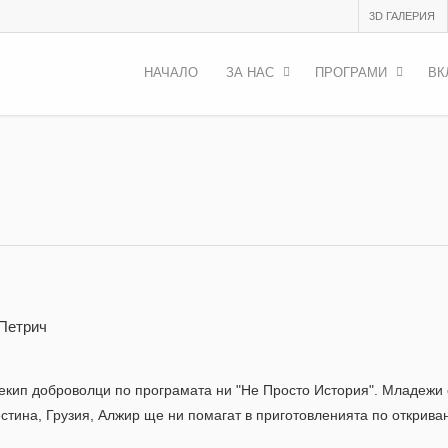
3D ГАЛЕРИЯ
НАЧАЛО
ЗА НАС
ПРОГРАМИ
ВК
.Петрич
екип доброволци по прoграмата ни "Не Просто История". Младежи 
тина, Грузия, Алжир ще ни помагат в приготовленията по откриван