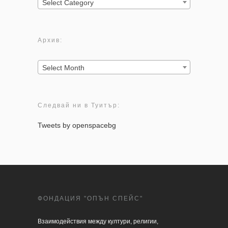
Категории:
Select Category
Архив:
Архив:
Select Month
Следвай ни в Туитър:
Tweets by openspacebg
ФОНДАЦИЯ "ОПЪН СПЕЙС"
Взаимодействия между култури, религии, 
