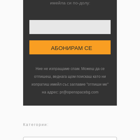
имейла си по-долу:
Твоят имейл
Ние не изпращаме спам. Можеш да се
отпишеш, веднага щом поискаш като ни
изпратиш имейл със заглавие "отпиши ме"
на адрес: pr@openspacebg.com
Категории: