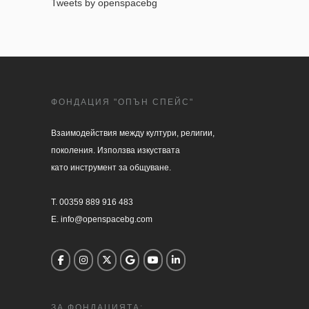
Tweets by openspacebg
ФОНДАЦИЯ "ОПЪН СПЕЙС"
Взаимодействия между култури, религии, 

поколения. Използва изкуствата 

като инструмент за общуване.

T. 00359 889 916 483

E. info@openspacebg.com
ЗА ФОНДАЦИЯТА: