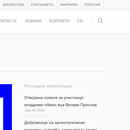
БИБЛИОТЕКА
СПИСАНИЕТО
КАМПАНИИ
ПОРЪЧАЙ
ЛЮЧИ СЕ
НОВИНИ
КОНТАКТИ
EN
Последни публикации:
Отворена покана за участници:
младежки обмен във Велики Преслав
June 20, 2026
Доброволци на археологически
разкопки: изложба, която продължава