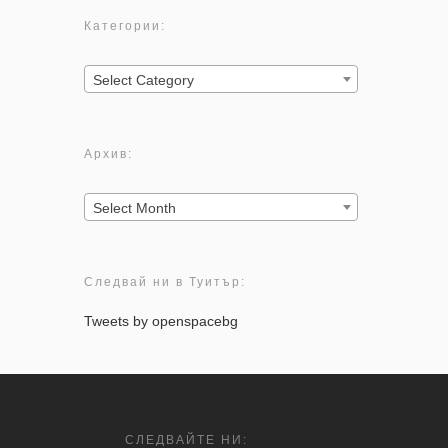
Категории:
Категории:
Select Category
Архив:
Архив:
Select Month
Следвай ни в Туитър:
Tweets by openspacebg
СЛЕДВАЙТЕ НИ: