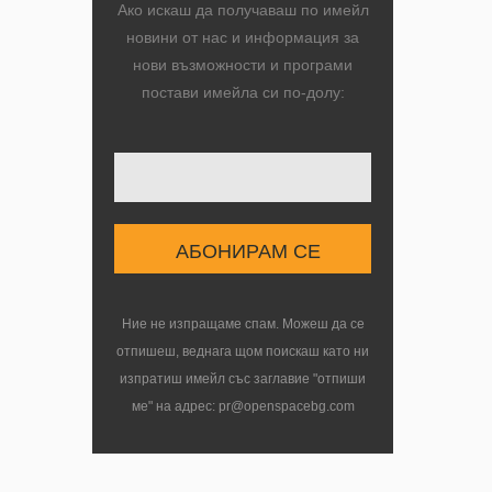
Ако искаш да получаваш по имейл
новини от нас и информация за
нови възможности и програми
постави имейла си по-долу:
Твоят имейл
Ние не изпращаме спам. Можеш да се
отпишеш, веднага щом поискаш като ни
изпратиш имейл със заглавие "отпиши
ме" на адрес: pr@openspacebg.com