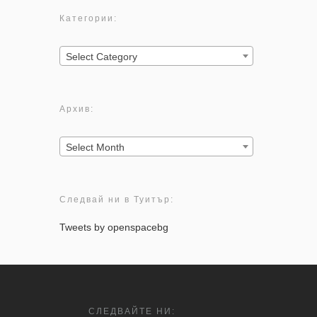
Категории:
Категории:
Select Category
Архив:
Архив:
Select Month
Следвай ни в Туитър:
Tweets by openspacebg
СЛЕДВАЙТЕ НИ: