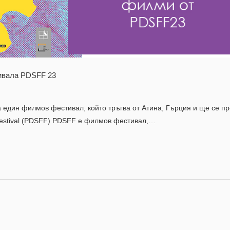
ивала PDSFF 23
 един филмов фестивал, който тръгва от Атина, Гърция и ще се п
m Festival (PDSFF) PDSFF e филмов фестивал,…