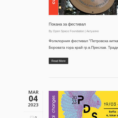
Покана за фестивал
By
Open Space Foundation
|
Актуално
Фолклорния фестивал "Петровска китка"
Боровата гора край гр.в.Преслав. Тра
Read More
MAR
04
2023
0