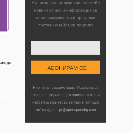
Ако искаш да получаваш по имейл
новини от нас и информация за
нови възможности и програми
постави имейла си по-долу:
Твоят имейл
роведе
Ние не изпращаме спам. Можеш да се
отпишеш, веднага щом поискаш като ни
изпратиш имейл със заглавие "отпиши
ме" на адрес: pr@openspacebg.com