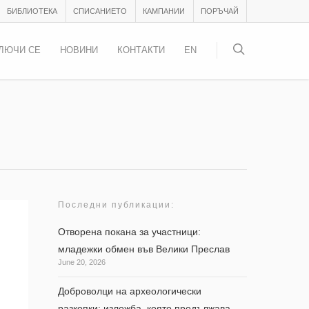
БИБЛИОТЕКА
СПИСАНИЕТО
КАМПАНИИ
ПОРЪЧАЙ
ЛЮЧИ СЕ
НОВИНИ
КОНТАКТИ
EN
Последни публикации:
Отворена покана за участници:
младежки обмен във Велики Преслав
June 20, 2026
Доброволци на археологически
разкопки: изложба, която продължава