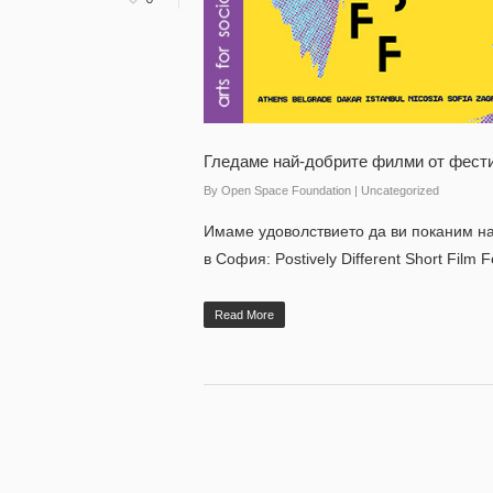
Гледаме най-добрите филми от фест
By
Open Space Foundation
| Uncategorized
Имаме удоволствието да ви поканим на
в София: Postively Different Short Fil
Read More