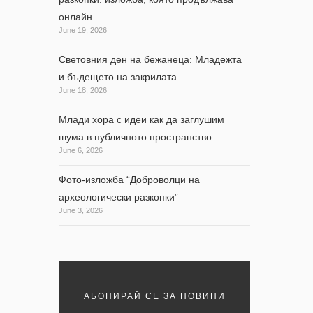
онлайн
June 19, 2026
Световния ден на бежанеца: Младежта
и бъдещето на закрилата
June 18, 2026
Млади хора с идеи как да заглушим
шума в публичното пространство
June 6, 2026
Фото-изложба “Доброволци на
археологически разкопки”
June 3, 2026
АБОНИРАЙ СЕ ЗА НОВИНИ