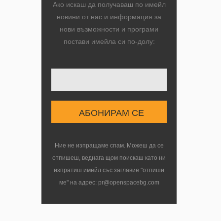
Ако искаш да получаваш по имейл
новини от нас и информация за
нови възможности и програми
постави имейла си по-долу:
Ние не изпращаме спам. Можеш да се
отпишеш, веднага щом поискаш като ни
изпратиш имейл със заглавие "отпиши
ме" на адрес: pr@openspacebg.com