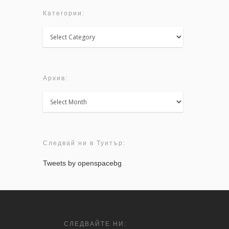
Категории:
Категории:
Архив:
Архив:
Следвай ни в Туитър:
Tweets by openspacebg
СЛЕДВАЙТЕ НИ: