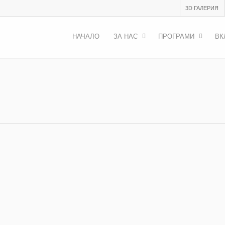
3D ГАЛЕРИЯ
НАЧАЛО
ЗА НАС
ПРОГРАМИ
ВК
ager, Пред вас е 13-ият брой на нашето списание – издание, в 
ите хора, готови да учат, да се...