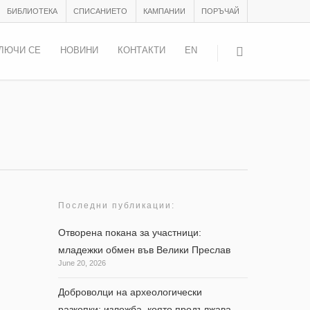
БИБЛИОТЕКА
СПИСАНИЕТО
КАМПАНИИ
ПОРЪЧАЙ
ЛЮЧИ СЕ
НОВИНИ
КОНТАКТИ
EN
Последни публикации:
Отворена покана за участници:
младежки обмен във Велики Преслав
June 20, 2026
което
Доброволци на археологически
разкопки: изложба, която продължава