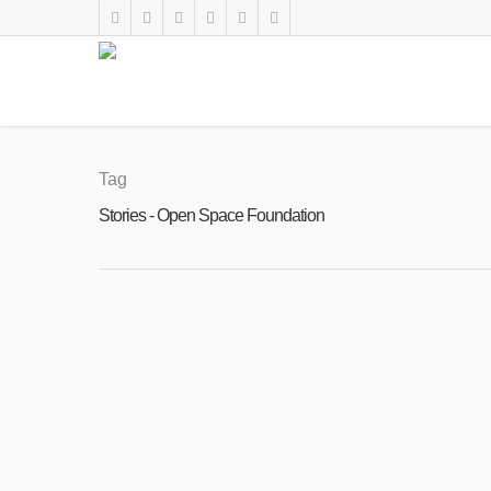
Tag
Stories - Open Space Foundation
OCT
06
Voyager #13/2025 е тук
2025
By
Open Space Foundation
|
Новини
КЪМ СПИСАНИЕТО Скъпи читатели на Voy
страниците пулсират с енергията на млад