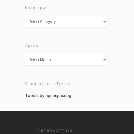
Категории:
Категории:
Архив:
Архив:
Следвай ни в Туитър:
Tweets by openspacebg
СЛЕДВАЙТЕ НИ: