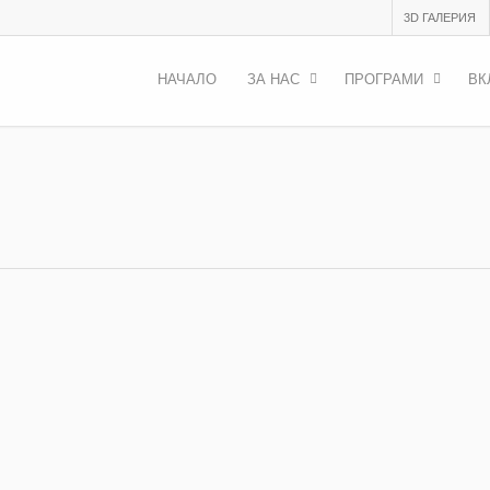
3D ГАЛЕРИЯ
НАЧАЛО
ЗА НАС
ПРОГРАМИ
ВК
ummer Academy 2021?
какво се случи по време на Лятната ни академия тази година в гр
Just History 2021! Филмът е дело…