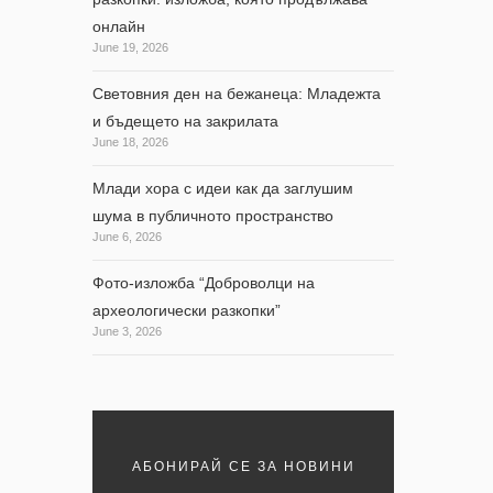
онлайн
June 19, 2026
Световния ден на бежанеца: Младежта
и бъдещето на закрилата
June 18, 2026
Млади хора с идеи как да заглушим
шума в публичното пространство
June 6, 2026
ипа в
Фото-изложба “Доброволци на
археологически разкопки”
June 3, 2026
АБОНИРАЙ СЕ ЗА НОВИНИ