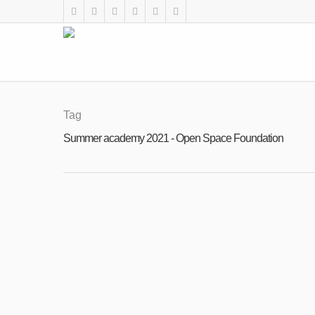
Tag
Summer academy 2021 - Open Space Foundation
OCT
08
Филм: Какво се случи по време на S
2021
By
Open Space Foundation
|
Доброволци
,
Новини
Представяме ви кратък филм, показващ 
Велики Преслав – Summer Academy Not 