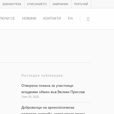
БИБЛИОТЕКА
СПИСАНИЕТО
КАМПАНИИ
ПОРЪЧАЙ
ЛЮЧИ СЕ
НОВИНИ
КОНТАКТИ
EN
Последни публикации:
Отворена покана за участници:
младежки обмен във Велики Преслав
June 20, 2026
ад
Доброволци на археологически
разкопки: изложба, която продължава