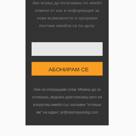
Ако искаш да получаваш по имейл
новини от нас и информация за
нови възможности и програми
постави имейла си по-долу:
ns. We
Ние не изпращаме спам. Можеш да се
отпишеш, веднага щом поискаш като ни
изпратиш имейл със заглавие "отпиши
ме" на адрес: pr@openspacebg.com