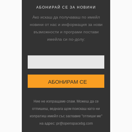
АБОНИРАЙ СЕ ЗА НОВИНИ
Ако искаш да получаваш по имейл
новини от нас и информация за нови
възможности и програми постави
имейла си по-долу:
Твоят имейл
Ние не изпращаме спам. Можеш да се
отпишеш, веднага щом поискаш като ни
изпратиш имейл със заглавие "отпиши ме"
на адрес: pr@openspacebg.com