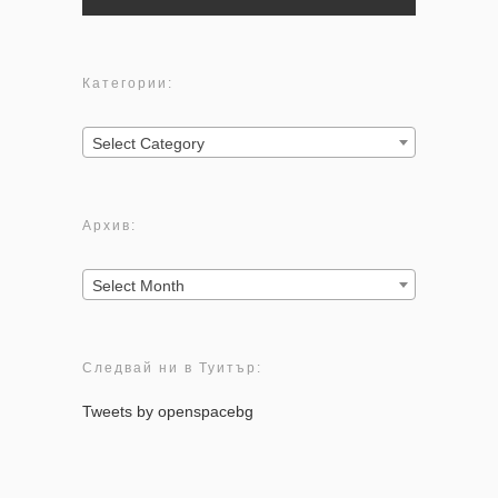
Категории:
Категории:
Select Category
Архив:
Архив:
Select Month
Следвай ни в Туитър:
Tweets by openspacebg