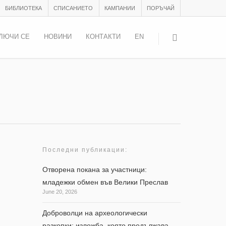
БИБЛИОТЕКА
СПИСАНИЕТО
КАМПАНИИ
ПОРЪЧАЙ
ЛЮЧИ СЕ
НОВИНИ
КОНТАКТИ
EN
Последни публикации:
Отворена покана за участници:
младежки обмен във Велики Преслав
June 20, 2026
uth
Доброволци на археологически
разкопки: изложба, която продължава