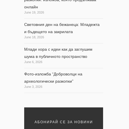
онлайн
June 19, 2026
Световния ден на бежанеца: Младежта
и бъдещето на закрилата
June 18, 2026
Млади хора с идеи как да заглушим
шума в публичното пространство
June 6, 2026
Фото-изложба “Доброволци на
археологически разкопки”
June 3, 2026
АБОНИРАЙ СЕ ЗА НОВИНИ