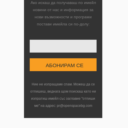
Ако искаш да получаваш по имейл
новини от нас и информация за
нови възможности и програми
постави имейла си по-долу:
Ние не изпращаме спам. Можеш да се
отпишеш, веднага щом поискаш като ни
изпратиш имейл със заглавие "отпиши
ме" на адрес: pr@openspacebg.com