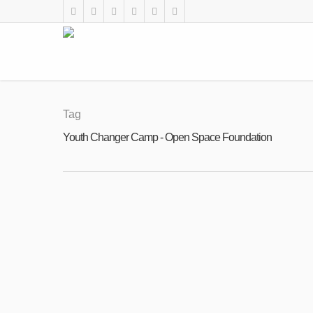
Tag
Youth Changer Camp - Open Space Foundation
FEB
02
Youth Changer Camp 2021 – покана за
2021
By
Open Space Foundation
|
Актуално
,
Новини
,
Пром
Фондация “Open Space” набира участни
Changer Camp” е двудневен семинар, в 