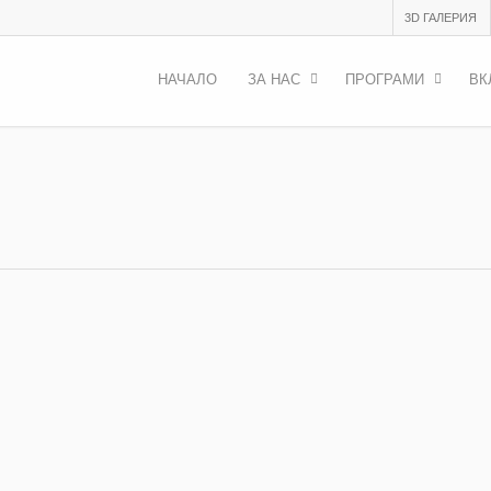
3D ГАЛЕРИЯ
НАЧАЛО
ЗА НАС
ПРОГРАМИ
ВК
 участие
ени играта - сезон 2021
,
Тренинг курсове
ци за Youth Changer Camp 2021 Какво е Youth Changer Camp? “Yo
рамките на който ще говорим за: социалните мрежи, и как те...