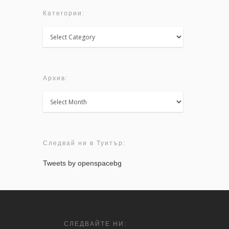
Категории:
Категории:
Архив:
Архив:
Следвай ни в Туитър:
Tweets by openspacebg
СЛЕДВАЙТЕ НИ: