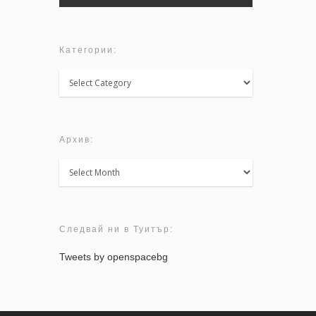
Категории:
Категории:
Архив:
Архив:
Следвай ни в Туитър:
Tweets by openspacebg