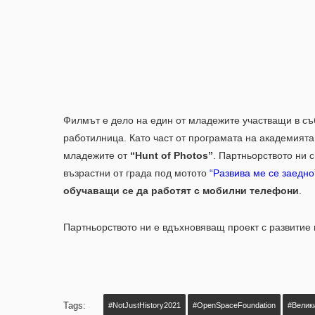
Филмът е дело на един от младежите участващи в с
работилница. Като част от програмата на академията
младежите от
“Hunt of Photos”
. Партньорството ни 
възрастни от града под мотото
“Развива ме се заедно
обучаващи се да работят с мобилни телефони
.
Партньорството ни е вдъхновяващ проект с развитие
Tags:
#NotJustHistory2021
#OpenSpaceFoundation
#Велик