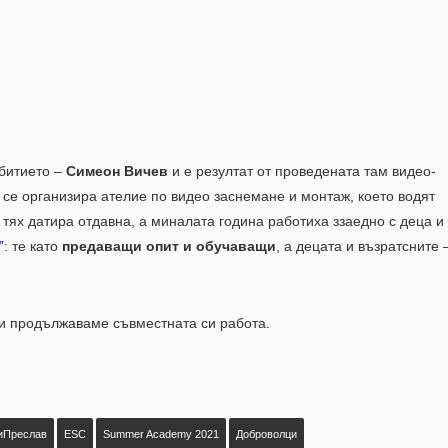
ъбитието –
Симеон Вичев
и е резултат от проведената там видео-
 се организира ателие по видео заснемане и монтаж, което водят
с тях датира отдавна, а миналата година работиха ззаедно с деца и
”
: те като
предаващи опит и обучаващи
, а децата и възратсните 
 и продължаваме съвместната си работа.
иПреслав
ESC
Summer Academy 2021
Доброволци