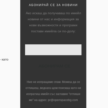
АБОНИРАЙ СЕ ЗА НОВИНИ
Ако искаш да получаваш по имейл
новини от нас и информация за
нови възможности и програми
постави имейла си по-долу:
– като
Ние не изпращаме спам. Можеш да се
отпишеш, веднага щом поискаш като ни
изпратиш имейл със заглавие "отпиши
ме" на адрес: pr@openspacebg.com