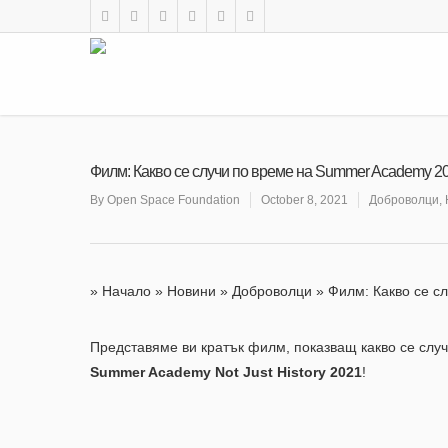
Филм: Какво се случи по време на Summer Academy 2
By
Open Space Foundation
October 8, 2021
Доброволци
,
»
Начало
»
Новини
»
Доброволци
»
Филм: Какво се с
Представяме ви кратък филм, показващ какво се случ
Summer Academy Not Just History 2021
!