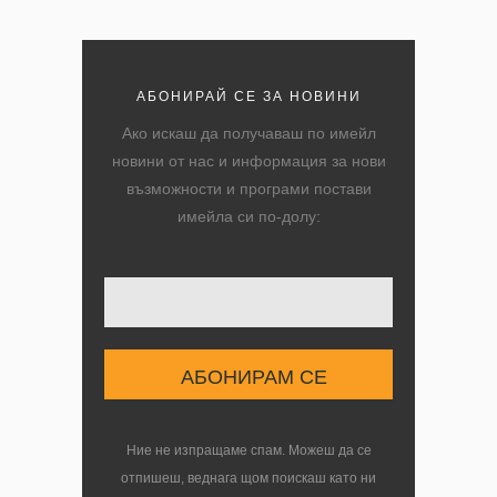
АБОНИРАЙ СЕ ЗА НОВИНИ
Ако искаш да получаваш по имейл
новини от нас и информация за нови
възможности и програми постави
имейла си по-долу:
Твоят имейл
Ние не изпращаме спам. Можеш да се
отпишеш, веднага щом поискаш като ни