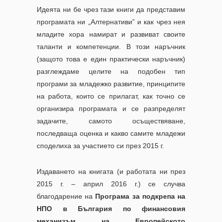
Идеята ни бе чрез тази книги да представим
програмата ни „Алтернативи” и как чрез нея
младите хора намират и развиват своите
таланти и компетенции. В този наръчник
(защото това е един практически наръчник)
разглеждаме целите на подобен тип
програми за младежко развитие, принципите
на работа, които се прилагат, как точно се
организира програмата и се разпределят
задачите, самото осъществяване,
последваща оценка и какво самите младежи
споделиха за участието си през 2015 г.
Издаването на книгата (и работата ни през
2015 г. – април 2016 г.) се случва
благодарение на
Програма за подкрепа на
НПО в България по финансовия
механизъм на Европейското