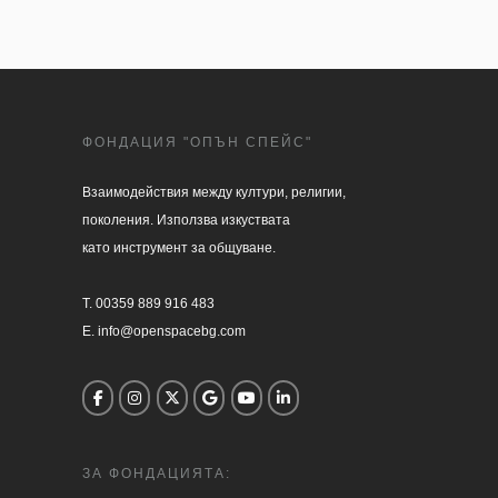
ФОНДАЦИЯ "ОПЪН СПЕЙС"
Взаимодействия между култури, религии, 

поколения. Използва изкуствата 

като инструмент за общуване.

T. 00359 889 916 483

E. info@openspacebg.com
ЗА ФОНДАЦИЯТА: