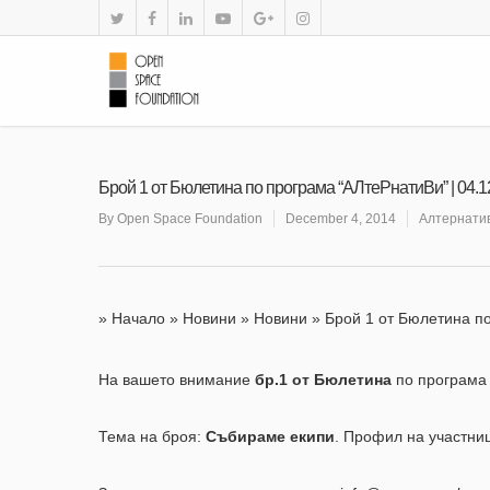
Брой 1 от Бюлетина по програма “АЛтеРнатиВи” | 04.1
By
Open Space Foundation
December 4, 2014
Алтернати
»
Начало
»
Новини
»
Новини
»
Брой 1 от Бюлетина по
На вашето внимание
бр.1 от Бюлетина
по програма
Тема на броя:
Събираме екипи
. Профил на участниц