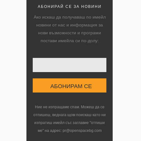
АБОНИРАЙ СЕ ЗА НОВИНИ
Ако искаш да получаваш по имейл
новини от нас и информация за
нови възможности и програми
постави имейла си по-долу:
Твоят имейл
Ние не изпращаме спам. Можеш да се
отпишеш, веднага щом поискаш като ни
изпратиш имейл със заглавие "отпиши
ме" на адрес: pr@openspacebg.com