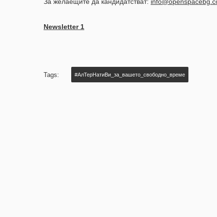
За желаещите да кандидатстват:
info@openspacebg.
Newsletter 1
Tags:
#‎АлТерНатиВи_за_вашето_свободно_време‬