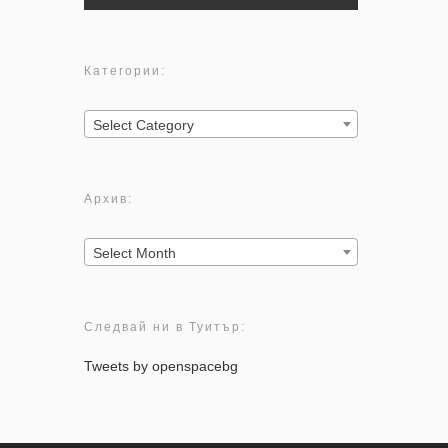
Категории:
Категории:
Select Category
Архив:
Архив:
Select Month
Следвай ни в Туитър:
Tweets by openspacebg