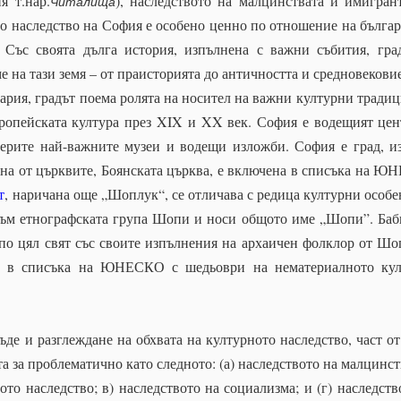
я т.нар.
), наследството на малцинствата и имигран
Читалища
о наследство на София е особено ценно по отношение на българ
 Със своята дълга история, изпълнена с важни събития, гра
 на тази земя – от праисторията до античността и средновековие
ария, градът поема ролята на носител на важни културни традиц
вропейската култура през XIX и XX век. София е водещият цен
ерите най-важните музеи и водещи изложби. София е град, и
Една от църквите, Боянската църква, е включена в списъка на 
т
, наричана още „Шоплук“, се отличава с редица културни особе
към етнографската група Шопи и носи общото име „Шопи”. Баб
 по цял свят със своите изпълнения на архаичен фолклор от Шо
ни в списъка на ЮНЕСКО с шедьоври на нематериалното ку
де и разглеждане на обхвата на културното наследство, част от
 за проблематично като следното: (а) наследството на малцинст
о наследство; в) наследството на социализма; и (г) наследств