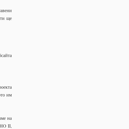
тавени
ати ще
бсайта
роекта
ото им
име на
HO II,