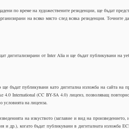
дадени по време на художествените резиденции, ще бъдат предс
рганизирани на всяко място след всяка резиденция.
Точните д
дат дигитализирани от Inter Alia и ще бъдат публикувани на уе
о ще бъдат публикувани като дигитална изложба на сайта на п
e 4.0 International
(CC BY-SA 4.0)
лиценз, позволяващ повторн
о условията на лиценза.
зведенията на изкуството (заглавие и вид на произведението, 
ия и др.), когато бъдат публикувани в дигиталната изложба EC