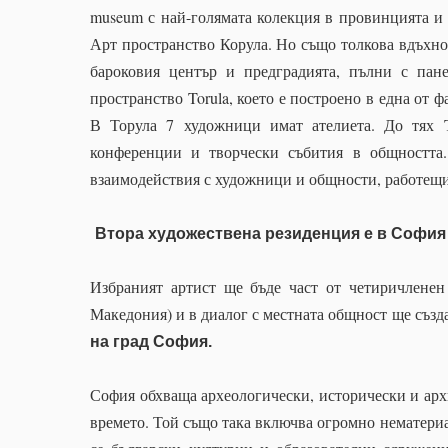
museum
с най-голямата колекция в провинцията и
Арт пространство Корула. Но също толкова вдъхно
бароковия център и предградията, пълни с пан
пространство Torula, което е построено в една от ф
В Торула 7 художници имат ателиета. До тях T
конференции и творчески събития в общността.
взаимодействия с художници и общности, работещи 
Втора художествена резиденция е в София (
Избраният артист ще бъде част от четиричленен
Македония) и в диалог с местната общност ще създ
на град София.
София обхваща археологически, исторически и ар
времето. Той също така включва огромно нематери