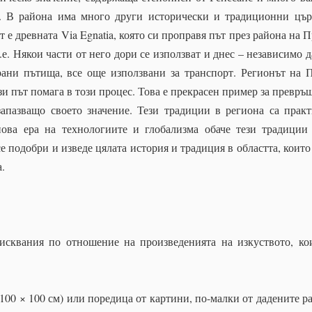
а. В района има много други исторически и традиционни цъ
е древната Via Egnatia, която си проправя път през района на П
.е. Някои части от него дори се използват и днес – независимо д
ани пътища, все още използвани за транспорт. Регионът на 
зи път помага в този процес. Това е прекрасен пример за превръ
запазващо своето значение. Тези традиции в региона са прак
нова ера на технологиите и глобализма обаче тези традиции
е подобри и изведе цялата история и традиция в областта, които
.
исквания по отношение на произведенията на изкуството, ко
 100 × 100 см) или поредица от картини, по-малки от дадените р