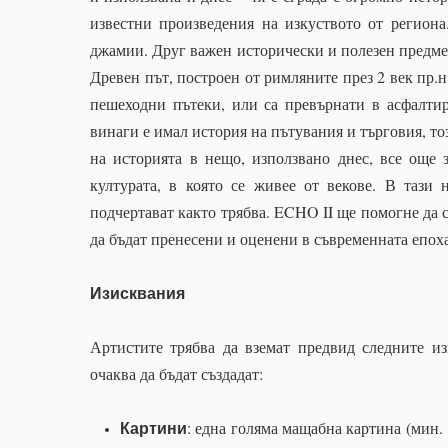
известни произведения на изкуството от регион
джамии. Друг важен исторически и полезен предмет 
Древен път, построен от римляните през 2 век пр.н
пешеходни пътеки, или са превърнати в асфалтир
винаги е имал история на пътувания и търговия, то
на историята в нещо, използвано днес, все още 
културата, в която се живее от векове. В тази 
подчертават както трябва. ECHO II ще помогне да с
да бъдат пренесени и оценени в съвременната епоха
Изисквания
Артистите трябва да вземат предвид следните из
очаква да бъдат създадат:
: една голяма мащабна картина (мин.
Картини