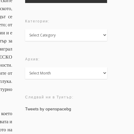
тските
ското,
дът се
Категории:
то; от
ии и е
Категории:
тър за
зиграл
ЮНЕСКО
Архив:
ности.
Архив:
ите от
плука.
лтурно
Следвай ни в Туитър:
Tweets by openspacebg
 което
вата и
ото на