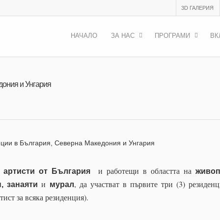
3D ГАЛЕРИЯ
НАЧАЛО
ЗА НАС
ПРОГРАМИ
ВК
дония и Унгария
нции в България, Северна Македония и Унгария
и работещи в областта на
 артисти от България
живоп
и
, да участват в първите три (3) резиден
, занаяти
мурал
ист за всяка резиденция).