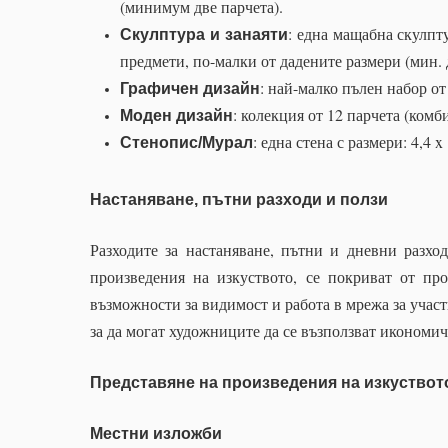
(минимум две парчета).
: една мащабна скулпт
Скулптура и занаяти
предмети, по-малки от дадените размери (мин. 
: най-малко пълен набор от
Графичен дизайн
: колекция от 12 парчета (ком
Моден дизайн
: една стена с размери: 4,4 x
Стенопис/Мурал
Настаняване, пътни разходи и ползи
Разходите за настаняване, пътни и дневни разход
произведения на изкуството, се покриват от пр
възможности за видимост и работа в мрежа за учас
за да могат художниците да се възползват икономич
Представяне на произведения на изкуствот
Местни изложби