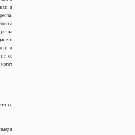
ркви и
респа.
али са
Преспа
щането
тики и
 не се
 могат
ито се
азмери