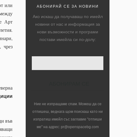
ют или
АБОНИРАЙ СЕ ЗА НОВИНИ
 между
Ако искаш да получаваш по имейл
 е Арт
новини от нас и информация за
летия.
нови възможности и програми
инари,
постави имейла си по-долу:
, чрез
еверна
диции
Ние не изпращаме спам. Можеш да се
отпишеш, веднага щом поискаш като ни
изпратиш имейл със заглавие "отпиши
ди във
ме" на адрес: pr@openspacebg.com
ляващи