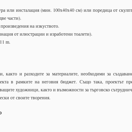
ура или инсталация (мин. 100x40x40 см) или поредица от скулп
две части).
 произведения на изкуството.
бинация от илюстрации и изработени тоалети).
 11 m.
и, както и разходите за материалите, необходими за създаван
оекта в рамките на неговия бюджет.
Също така, проектът пр
тващите художници, както и възможности за търговско сътруднич
ески от своите творения.
о