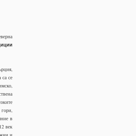
еверна
диции
ърция,
 са се
имско,
ствена
соките
 гори,
яние в
12 век
ажни и