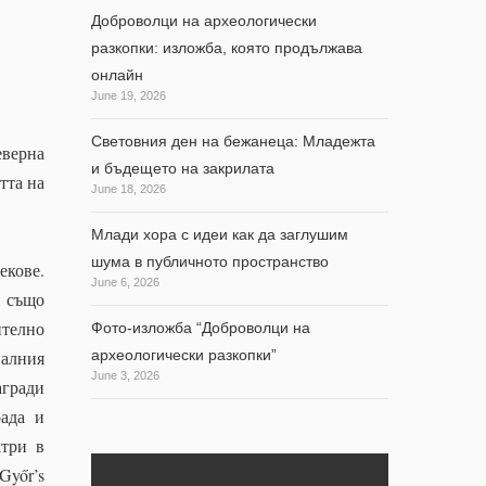
Доброволци на археологически
разкопки: изложба, която продължава
онлайн
June 19, 2026
Световния ден на бежанеца: Младежта
еверна
и бъдещето на закрилата
тта на
June 18, 2026
Млади хора с идеи как да заглушим
шума в публичното пространство
екове.
June 6, 2026
и също
ително
Фото-изложба “Доброволци на
иалния
археологически разкопки”
June 3, 2026
агради
рада и
атри в
Győr’s