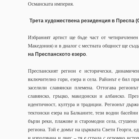
Османската империя.
Трета художествена резиденция в Преспа (С
Избраният артист ще бъде част от четиричленен
Македония) и в диалог с местната общност ще създ
.
на Преспанското езеро
Преспанският регион е исторически, динамиче
включително гори, езера и села. Районът е бил при
заселили славянски племена. Оттогава регионъ
славянско, гръцко, македонски и албанско. Пре
идентичност, култура и традиции. Регионът държи
тектонски езера на Балканите, тези водни басейни
бързи реки, плажове и старомодни села, сгушени
региона. Той е домът на църквата Свети Георги, ед
и използвана и днес – тя е сграда с огромно ист