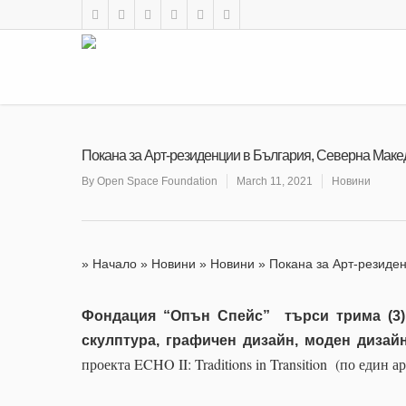
Покана за Арт-резиденции в България, Северна Маке
By
Open Space Foundation
March 11, 2021
Новини
»
Начало
»
Новини
»
Новини
»
Покана за Арт-резиде
Фондация “Опън Спейс” търси трима (3)
скулптура, графичен дизайн, моден дизайн
проекта
ECHO II: Traditions in Transition
(по един арт