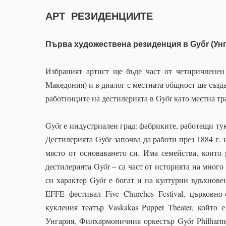
АРТ РЕЗИДЕНЦИИТЕ
Първа художествена резиденция в
Győr
(Ун
Избраният артист ще бъде част от четиричленен
Македония) и в диалог с местната общност ще създ
работниците на дестилерията в Győr като местна тр
Győr е индустриален град: фабриките, работещи тук
Дестилерията Győr започва да работи през 1884 г. 
място от основаването си. Има семейства, които
дестилерията Győr – са част от историята на мног
си характер Győr е богат и на културни вдъхнове
EFFE фестивал
Five Churches Festival
, църковно-
кукления театър
Vaskakas Puppet Theater
, който 
Унгария, Филхармоничния оркестър
Győr Philharm