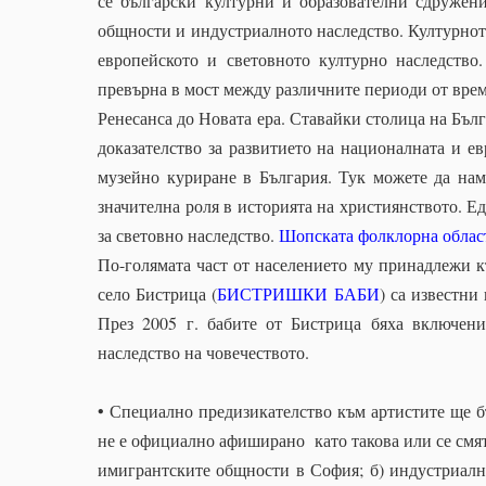
се български културни и образователни сдружени
общности и индустриалното наследство. Културнот
европейското и световното културно наследство.
превърна в мост между различните периоди от време
Ренесанса до Новата ера. Ставайки столица на Бълг
доказателство за развитието на националната и е
музейно куриране в България. Тук можете да нам
значителна роля в историята на християнството. 
за световно наследство.
Шопската фолклорна облас
По-голямата част от населението му принадлежи 
село Бистрица (
БИСТРИШКИ БАБИ
) са известни
През 2005 г. бабите от Бистрица бяха включе
наследство на човечеството.
• Специално предизикателство към артистите ще бъ
не е официално афиширано като такова или се смята
имигрантските общности в София; б) индустриалнот