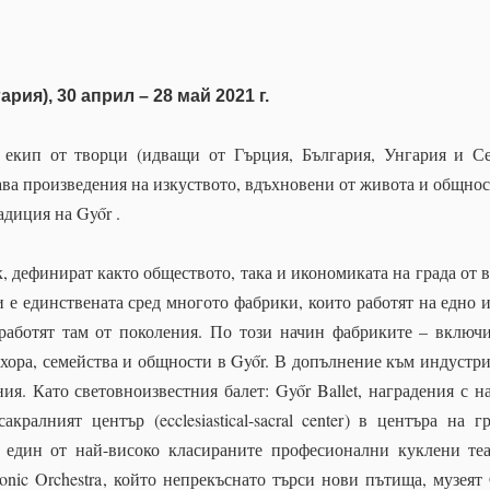
гария), 30 април – 28 май 2021 г.
 екип от творци (идващи от Гърция, България, Унгария и С
ава произведения на изкуството, вдъхновени от живота и общнос
адиция на Győr .
, дефинират както обществото, така и икономиката на града от в
и е единствената сред многото фабрики, които работят на едно 
 работят там от поколения. По този начин фабриките – включ
о хора, семейства и общности в Győr. В допълнение към индустр
ния. Като световноизвестния балет:
Győr Ballet
, наградения с н
сакралният център (
ecclesiastical-sacral center
) в центъра на г
е един от най-високо класираните професионални куклени те
onic Orchestra
, който непрекъснато търси нови пътища, музеят