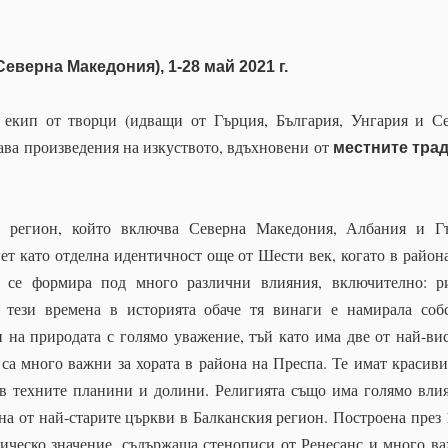
еверна Македония), 1-28 май 2021 г.
 екип от творци (идващи от Гърция, България, Унгария и С
ава произведения на изкуството, вдъхновени от
местните тра
н регион, който включва Северна Македония, Албания и Г
ет като отделна идентичност още от Шести век, когато в района
т се формира под много различни влияния, включително: р
з тези времена в историята обаче тя винаги е намирала соб
 на природата с голямо уважение, тъй като има две от най-ви
 са много важни за хората в района на Преспа. Те имат красиви
 в техните планини и долини. Религията също има голямо вли
на от най-старите църкви в Балканския регион. Построена през 
орическо значение, съдържаща стенописи от Ренесанс и много в