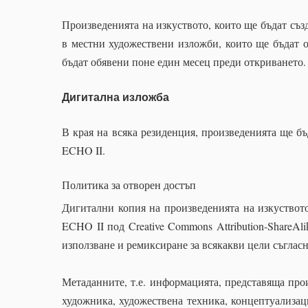
Произведенията на изкуството, които ще бъдат съз
в местни художествени изложби, които ще бъдат о
бъдат обявени поне един месец преди откриването.
Дигитална изложба
В края на всяка резиденция, произведенията ще бъ
ECHO II.
Политика за отворен достъп
Дигитални копия на произведенията на изкуствот
ECHO II под
Creative Commons Attribution-ShareAlik
използване и ремиксиране за всякакви цели съгласн
Метаданните, т.е. информацията, представяща прои
художника, художествена техника, концептуализац