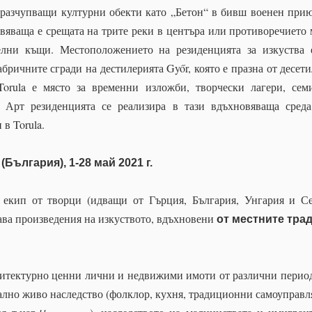
 разчупващи културни обекти като „Бетон“ в бивш военен при
вяваща е срещата на трите реки в центъра или противоречието
елни къщи. Местоположението на резиденцията за изкуства
абричните сгради на дестилерията Győr, която е празна от десети
orula е място за временни изложби, творчески лагери, сем
 Арт резиденцията се реализира в тази вдъхновяваща среда
в Torula.
България), 1-28 май 2021 г.
 екип от творци (идващи от Гърция, България, Унгария и С
ава произведения на изкуството, вдъхновени
от местните тра
хитектурно ценни лични и недвижими имоти от различни перио
ално живо наследство (фолклор, кухня, традиционни самоуправ