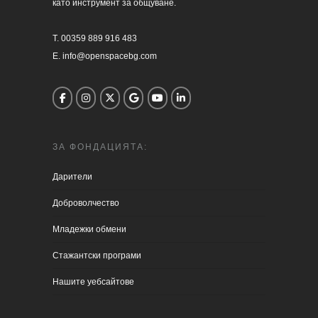
като инструмент за общуване.

T. 00359 889 916 483

E. info@openspacebg.com
ЗА ФОНДАЦИЯТА:
Дарители
Доброволчество
Младежки обмени
Стажантски програми
Нашите уебсайтове