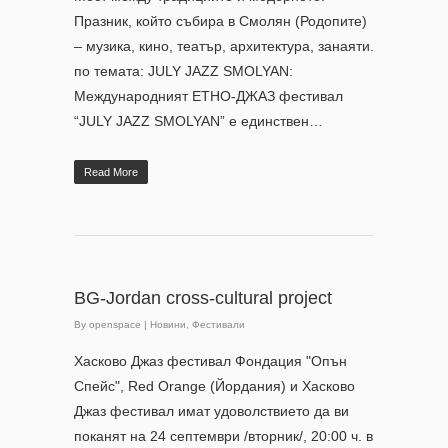
Празник, който събира в Смолян (Родопите)
– музика, кино, театър, архитектура, занаяти.
по темата: JULY JAZZ SMOLYAN:
Международният ЕТНО-ДЖАЗ фестивал
“JULY JAZZ SMOLYAN” е единствен…
Read More
BG-Jordan cross-cultural project
By
openspace
|
Новини
,
Фестивали
Хасково Джаз фестивал Фондация "Опън
Спейс", Red Orange (Йордания) и Хасково
Джаз фестивал имат удоволствието да ви
поканят на 24 септември /вторник/, 20:00 ч. в