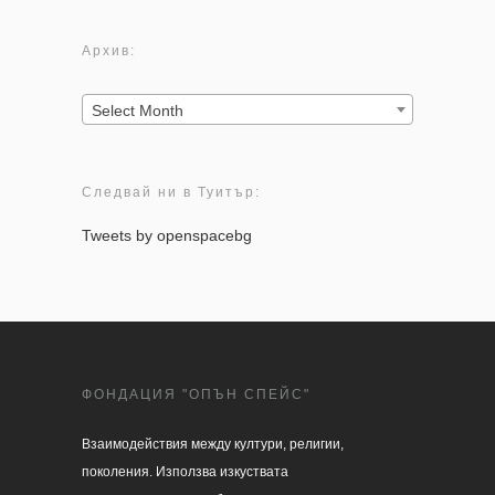
Архив:
Архив:
Select Month
Следвай ни в Туитър:
Tweets by openspacebg
ФОНДАЦИЯ "ОПЪН СПЕЙС"
Взаимодействия между култури, религии, 

поколения. Използва изкуствата 
