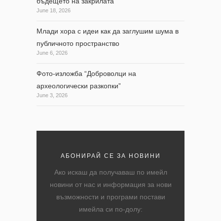
бъдещето на закрилата
June 18, 2026
Млади хора с идеи как да заглушим шума в
публичното пространство
June 6, 2026
Фото-изложба “Доброволци на
археологически разкопки”
June 3, 2026
АБОНИРАЙ СЕ ЗА НОВИНИ
Ако искаш да получаваш по имейл
новини от нас и информация за нови
възможности и програми постави
имейла си по-долу: