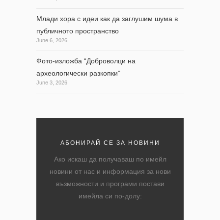
Млади хора с идеи как да заглушим шума в
публичното пространство
June 6, 2026
Фото-изложба “Доброволци на
археологически разкопки”
June 3, 2026
АБОНИРАЙ СЕ ЗА НОВИНИ
Ако искаш да получаваш по имейл
новини от нас и информация за нови
възможности и програми постави
имейла си по-долу: