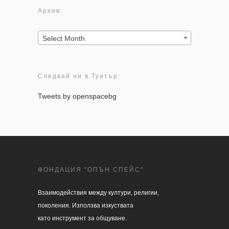
Архив:
Архив:
Select Month
Следвай ни в Туитър:
Tweets by openspacebg
ФОНДАЦИЯ "ОПЪН СПЕЙС"
Взаимодействия между култури, религии, 

поколения. Използва изкуствата 

като инструмент за общуване.
