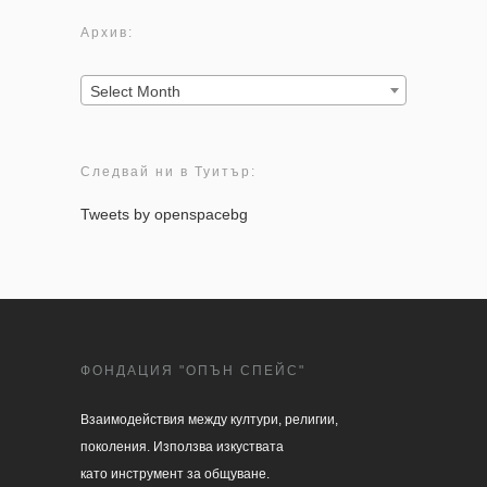
Архив:
Архив:
Select Month
Следвай ни в Туитър:
Tweets by openspacebg
ФОНДАЦИЯ "ОПЪН СПЕЙС"
Взаимодействия между култури, религии, 

поколения. Използва изкуствата 

като инструмент за общуване.
