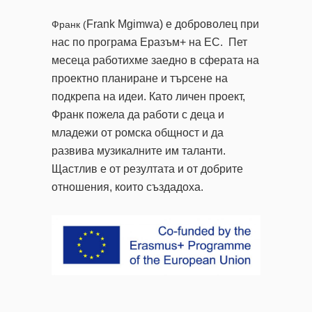
Frank Mgimwa) е доброволец при
Франк (
нас по програма Еразъм+ на ЕС. Пет
месеца работихме заедно в сферата на
проектно планиране и търсене на
подкрепа на идеи. Като личен проект,
Франк пожела да работи с деца и
младежи от ромска общност и да
развива музикалните им таланти.
Щастлив е от резултата и от добрите
отношения, които създадоха.