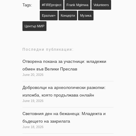
Tags:
#FIREproject
Frank Mgimwa
Volunteers
Еразъм+
Концерти
Музика
Център МИР
Последни публикации:
Отворена покана за участници: младежки
обмен във Велики Преслав
June 20, 2026
Доброволци на археологически разкопки:
изложба, която продължава онлайн
June 19, 2026
Световния ден на бежанеца: Младежта и
бъдещето на закрилата
June 18, 2026