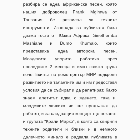
разбира се една африканска песен, която
нашия доброволец Frank Mgimwa от
Танзания бе разписал за техните
инструменти. Изненада за публиката бяха
двама гости от Южна Африка: Sinethemba
Mashiane и Dumo Khumalo, които
представиха една авторска песен.
Младежите упорито работиха през
последните 2 месеца и имат своята група
вече. Екипът на демо център МИР подкрепя
развитието на талантите им и им предоставя
условия да се събират и да репетират. Както
знаем апетитът идва с яденето, така и
младежите заявиха че ще продължат да
работят, и за следващия концерт ще поканят
и групата “Крали Марко”, в която са свирили
техните родители и близки и в немного
далечното минало е радвала публиката в