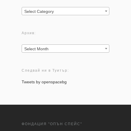
Категории:
Select Category
Архив:
Архив:
Select Month
Следвай ни в Туитър:
Tweets by openspacebg
ФОНДАЦИЯ "ОПЪН СПЕЙС"