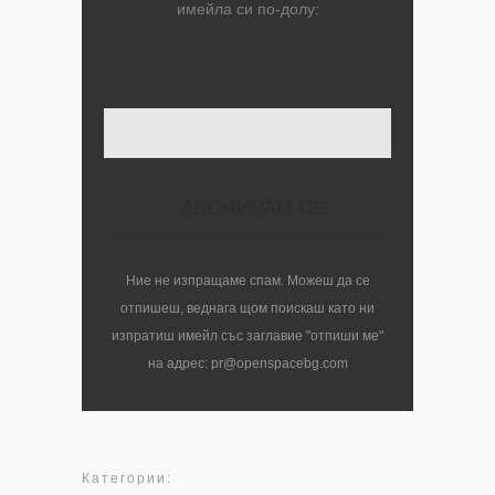
имейла си по-долу:
Твоят имейл
Ние не изпращаме спам. Можеш да се
отпишеш, веднага щом поискаш като ни
изпратиш имейл със заглавие "отпиши ме"
на адрес: pr@openspacebg.com
Категории: