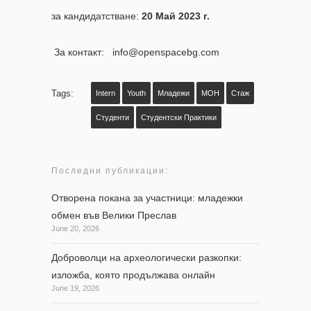
за кандидатстване:
20 Май 2023 г.
За контакт: info@openspacebg.com
Tags:
Intern
Youth
Младежи
МОН
Стаж
Студенти
Студентски Практики
Последни публикации:
Отворена покана за участници: младежки
обмен във Велики Преслав
June 20, 2026
Доброволци на археологически разкопки:
изложба, която продължава онлайн
June 19, 2026