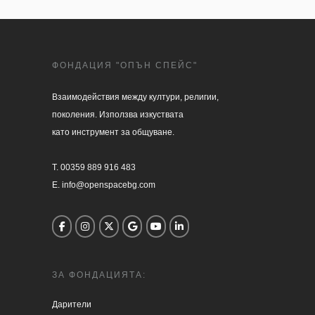
ФОНДАЦИЯ "ОПЪН СПЕЙС"
Взаимодействия между култури, религии, 

поколения. Използва изкуствата 

като инструмент за общуване.

T. 00359 889 916 483

E. info@openspacebg.com
ЗА ФОНДАЦИЯТА:
Дарители