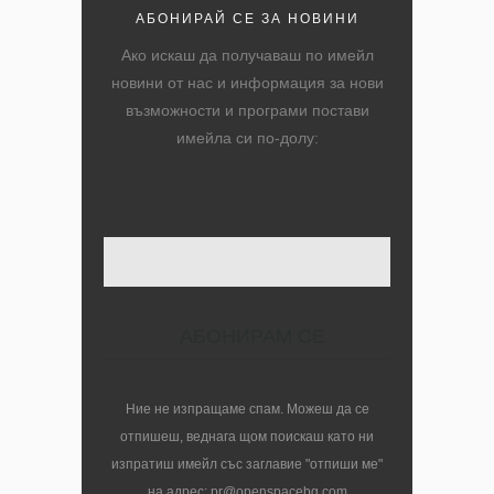
АБОНИРАЙ СЕ ЗА НОВИНИ
Ако искаш да получаваш по имейл
новини от нас и информация за нови
възможности и програми постави
имейла си по-долу:
Твоят имейл
Ние не изпращаме спам. Можеш да се
отпишеш, веднага щом поискаш като ни
изпратиш имейл със заглавие "отпиши ме"
на адрес: pr@openspacebg.com