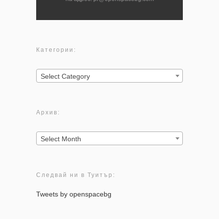
Категории:
Категории:
Select Category
Архив:
Архив:
Select Month
Следвай ни в Туитър:
Tweets by openspacebg