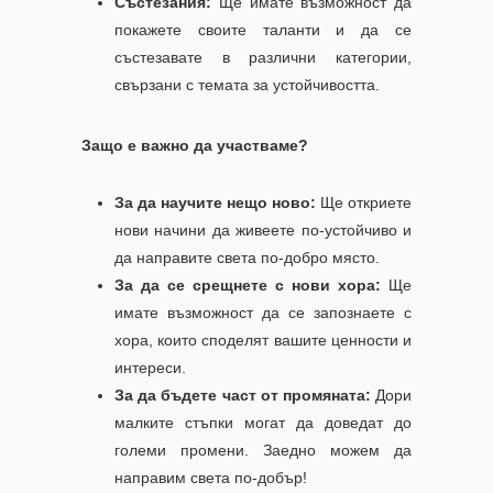
Състезания:
Ще имате възможност да
покажете своите таланти и да се
състезавате в различни категории,
свързани с темата за устойчивостта.
Защо
е важно да участваме
?
За да научите нещо ново:
Ще откриете
нови начини да живеете по-устойчиво и
да направите света по-добро място.
За да се срещнете с нови хора:
Ще
имате възможност да се запознаете с
хора, които споделят вашите ценности и
интереси.
За да бъдете част от промяната:
Дори
малките стъпки могат да доведат до
големи промени. Заедно можем да
направим света по-добър!