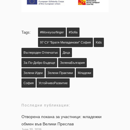
Tags:
#moveyourfinger
#Sofia
97 СУ "Братя Миладинови" София
Kids
Въглероден Отпечатък
Деца
За По-Добро Бъдеще
ЗеленаБългария
Зелени Идеи
Зелени Практики
Младежи
София
УстойчивоРазвитие
Последни публикации:
Отворена покана за участници: младежки
обмен във Велики Преслав
June 20, 2026