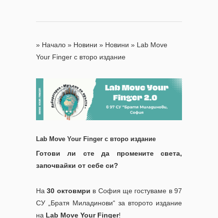
»
Начало
»
Новини
»
Новини
»
Lab Move
Your Finger с второ издание
Lab Move Your Finger
с второ издание
Готови ли сте да промените света,
започвайки от себе си?
На
30
октовмри
в София ще гостуваме в 97
СУ „Братя Миладинови“ за второто издание
на
Lab Move Your Finger
!