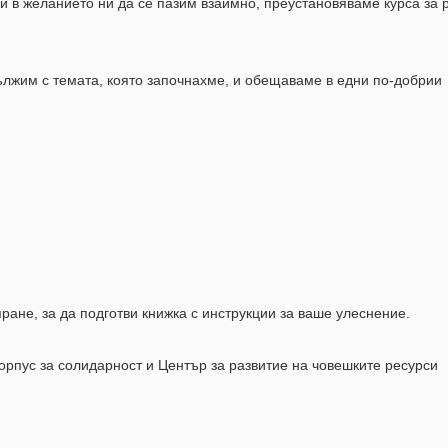
 и в желанието ни да се пазим взаимно, преустановяваме курса за 
лжим с темата, която започнахме, и обещаваме в едни по-добрии
ане, за да подготви книжка с инструкции за ваше улеснение.
орпус за солидарност и Център за развитие на човешките ресурси