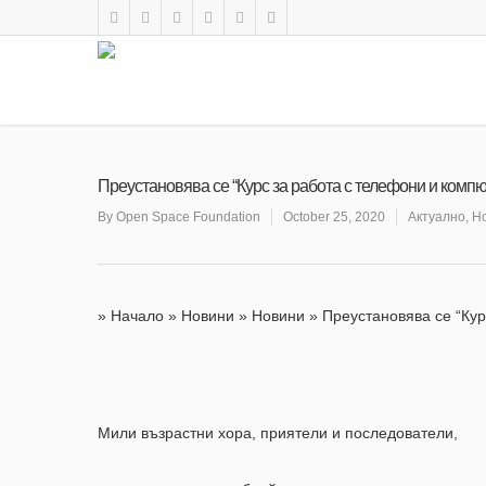
Преустановява се “Курс за работа с телефони и компю
By
Open Space Foundation
October 25, 2020
Актуално
,
Н
»
Начало
»
Новини
»
Новини
»
Преустановява се “Кур
Мили възрастни хора, приятели и последователи,