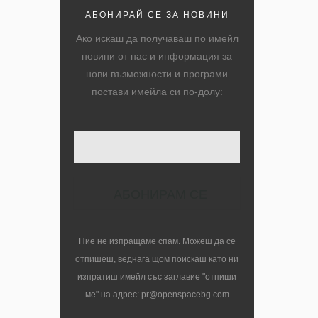
АБОНИРАЙ СЕ ЗА НОВИНИ
Ако искаш да получаваш по имейл
новини от нас и информация за
нови възможности и програми
постави имейла си по-долу:
Ние не изпращаме спам. Можеш да се
отпишеш, веднага щом поискаш като ни
изпратиш имейл със заглавие "отпиши
ме" на адрес: pr@openspacebg.com