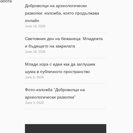
работа
Доброволци на археологически
разкопки: изложба, която продължава
онлайн
June 19, 2026
Световния ден на бежанеца: Младежта
и бъдещето на закрилата
June 18, 2026
Млади хора с идеи как да заглушим
шума в публичното пространство
June 6, 2026
Фото-изложба “Доброволци на
археологически разкопки”
June 3, 2026