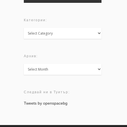
Категории:
Категории:
Архив:
Архив:
Следвай ни в Туитър:
Tweets by openspacebg