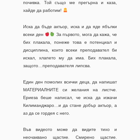
почивка. Той също ме прегърна и каза,
хайде да работим!
Иска да бъде актьор, иска и да яде ябълки
всеки ден
За първото, мога да кажа, че
бих плакала, понеже това е потенциал и
дисциплина, които всеки преподавател би
искал, хлапето му да има. Бих плакала,
защото…преподавателя липсва.
Един ден помолих всички деца, да напишат
МАТЕРИАЛНИТЕ си желания на листче.
Ериеза беше написал, че иска да изкачи
Килиманджаро…и да стане добър актьор, а
аз да се гордея с него.
Във видеото може да видите тихо и
неочаквано щастие. Смирено щастие.