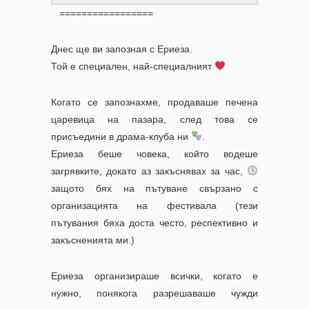
=================
Днес ще ви запозная с Ериеза.
Той е специален, най-специалният
Когато се запознахме, продаваше печена
царевица на пазара, след това се
присъедини в драма-клуба ни
.
Ериеза беше човека, който водеше
загрявките, докато аз закъснявах за час,
защото бях на пътуване свързано с
организацията на фестивала (тези
пътувания бяха доста често, респективно и
закъсненията ми.)
Ериеза организираше всички, когато е
нужно, понякога разрешаваше чужди