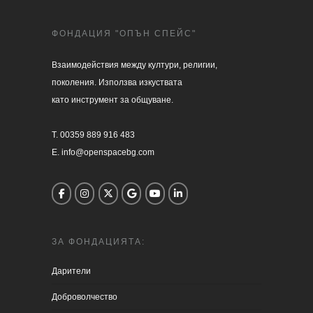
ФОНДАЦИЯ "ОПЪН СПЕЙС"
Взаимодействия между култури, религии, 

поколения. Използва изкуствата 

като инструмент за общуване.

T. 00359 889 916 483

E. info@openspacebg.com
ЗА ФОНДАЦИЯТА:
Дарители
Доброволчество