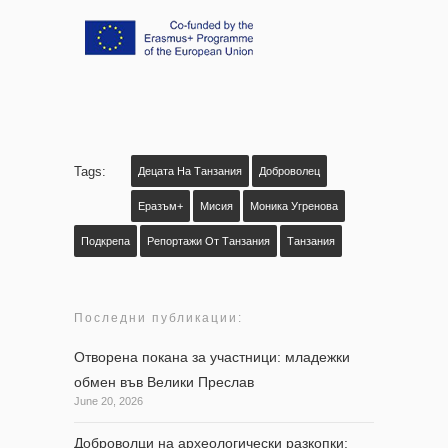
Tags:
Децата На Танзания
Доброволец
Еразъм+
Мисия
Моника Угренова
Подкрепа
Репортажи От Танзания
Танзания
Последни публикации:
Отворена покана за участници: младежки
обмен във Велики Преслав
June 20, 2026
Доброволци на археологически разкопки: