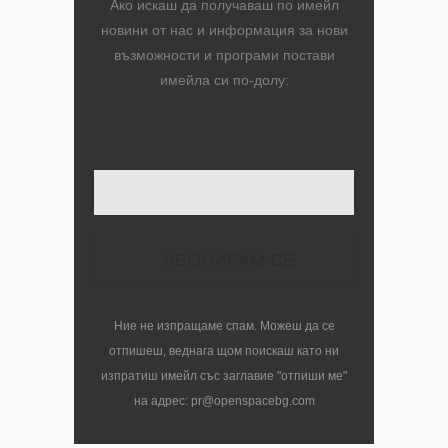
Ако искаш да получаваш по имейл
новини от нас и информация за нови
възможности и програми постави
имейла си по-долу:
Твоят имейл
Ние не изпращаме спам. Можеш да се
отпишеш, веднага щом поискаш като ни
изпратиш имейл със заглавие "отпиши ме"
на адрес: pr@openspacebg.com