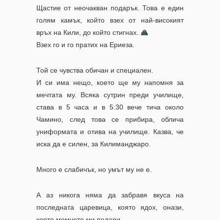
Щастие от неочакван подарък. Това е един
голям камък, който взех от най-високият
връх на Кили, до който стигнах.
Взех го и го пратих на Ериеза.
Той се чувства обичан и специален.
И си има нещо, което ще му напомня за
мечтата му. Всяка сутрин преди училище,
става в 5 часа и в 5:30 вече тича около
Чамино, след това се прибира, облича
униформата и отива на училище. Казва, че
иска да е силен, за Килиманджаро.
Много е слабичък, но умът му не е.
А аз никога няма да забравя вкуса на
последната царевица, която ядох, онази,
която момчето ми подари.