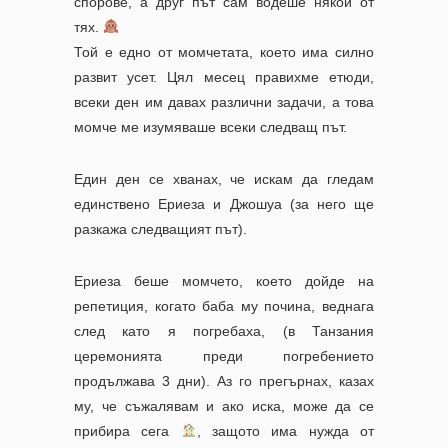
спорове, а друг път сам водеше някои от
тях.
Той е едно от момчетата, което има силно
развит усет. Цял месец правихме етюди,
всеки ден им давах различни задачи, а това
момче ме изумяваше всеки следващ път.
Един ден се хванах, че искам да гледам
единствено Ериеза и Джошуа (за него ще
разкажа следващият път).
Ериеза беше момчето, което дойде на
репетиция, когато баба му почина, веднага
след като я погребаха, (в Танзания
церемонията преди погребението
продължава 3 дни). Аз го прегърнах, казах
му, че съжалявам и ако иска, може да се
прибира сега
, защото има нужда от