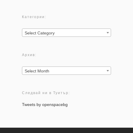
Категории:
Категории:
Select Category
Архив:
Архив:
Select Month
Следвай ни в Туитър:
Tweets by openspacebg