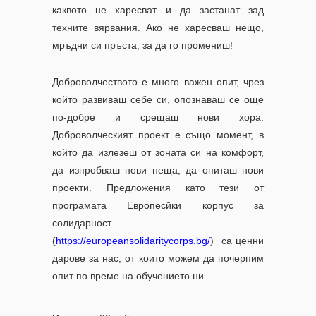
каквото не харесват и да застанат зад
техните вярвания. Ако не харесваш нещо,
мръдни си пръста, за да го промениш!
Доброволчеството е много важен опит, чрез
който развиваш себе си, опознаваш се още
по-добре и срещаш нови хора.
Доброволческият проект е също момент, в
който да излезеш от зоната си на комфорт,
да изпробваш нови неща, да опиташ нови
проекти. Предложения като тези от
програмата Европесйки корпус за
солидарност
(
https://europeansolidaritycorps.bg/
) са ценни
дарове за нас, от които можем да почерпим
опит по време на обучението ни.