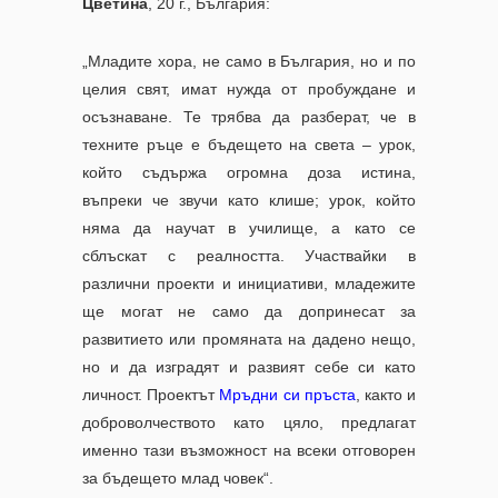
Цветина
, 20 г., България:
„Младите хора, не само в България, но и по
целия свят, имат нужда от пробуждане и
осъзнаване. Те трябва да разберат, че в
техните ръце е бъдещето на света – урок,
който съдържа огромна доза истина,
въпреки че звучи като клише; урок, който
няма да научат в училище, а като се
сблъскат с реалността. Участвайки в
различни проекти и инициативи, младежите
ще могат не само да допринесат за
развитието или промяната на дадено нещо,
но и да изградят и развият себе си като
личност. Проектът
Мръдни си пръста
, както и
доброволчеството като цяло, предлагат
именно тази възможност на всеки отговорен
за бъдещето млад човек“.