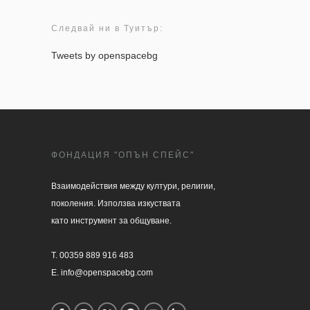
Следвай ни в Туитър:
Tweets by openspacebg
ФОНДАЦИЯ "ОПЪН СПЕЙС"
Взаимодействия между култури, религии, 

поколения. Използва изкуствата 

като инструмент за общуване.

T. 00359 889 916 483

E. info@openspacebg.com