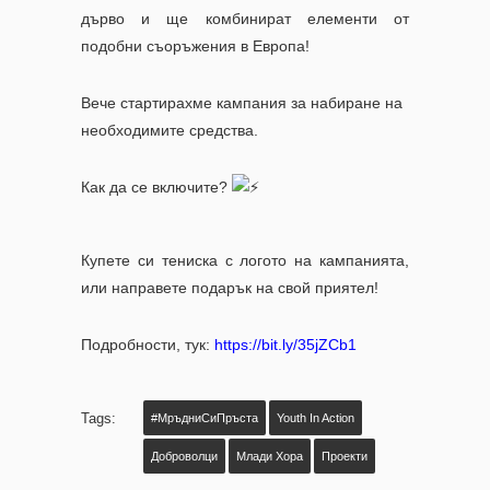
дърво и ще комбинират елементи от
подобни съоръжения в Европа!
Вече стартирахме кампания за набиране на
необходимите средства.
Как да се включите?
Купете си тениска с логото на кампанията,
или направете подарък на свой приятел!
Подробности, тук:
https://bit.ly/35jZCb1
Tags:
#МръдниСиПръста
Youth In Action
Доброволци
Млади Хора
Проекти