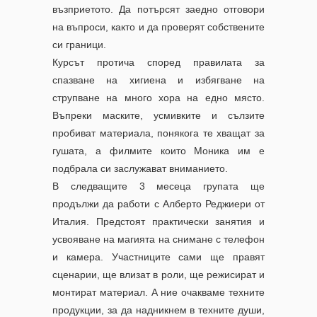
възприетото. Да потърсят заедно отговори
на въпроси, както и да проверят собствените
си граници.
Курсът протича според правилата за
спазване на хигиена и избягване на
струпване на много хора на едно място.
Въпреки маските, усмивките и сълзите
пробиват материала, понякога те хващат за
гушата, а филмите които Моника им е
подбрала си заслужават вниманието.
В следващите 3 месеца групата ще
продължи да работи с Алберто Реджиери от
Италия. Предстоят практически занятия и
усвояване на магията на снимане с телефон
и камера. Участниците сами ще правят
сценарии, ще влизат в роли, ще режисират и
монтират материал. А ние очакваме техните
продукции, за да надникнем в техните души,