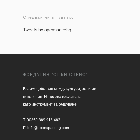
Следвай ни в Туитър:
Tweets by openspacebg
ФОНДАЦИЯ "ОПЪН СПЕЙС"
Взаимодействия между култури, религии, 

поколения. Използва изкуствата 

като инструмент за общуване.

T. 00359 889 916 483

E. info@openspacebg.com