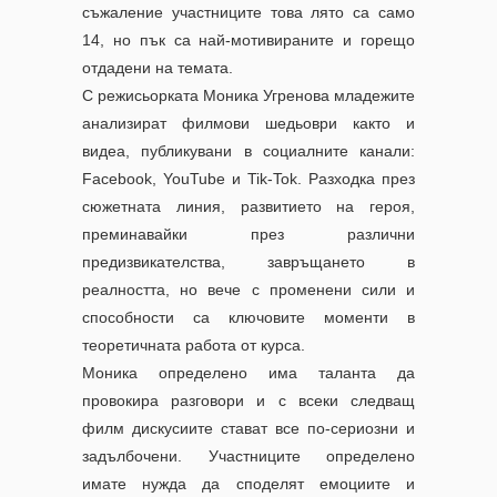
съжаление участниците това лято са само
14, но пък са най-мотивираните и горещо
отдадени на темата.
С режисьорката Моника Угренова младежите
анализират филмови шедьоври както и
видеа, публикувани в социалните канали:
Facebook, YouTube и Tik-Tok. Разходка през
сюжетната линия, развитието на героя,
преминавайки през различни
предизвикателства, завръщането в
реалността, но вече с променени сили и
способности са ключовите моменти в
теоретичната работа от курса.
Моника определено има таланта да
провокира разговори и с всеки следващ
филм дискусиите стават все по-сериозни и
задълбочени. Участниците определено
имате нужда да споделят емоциите и