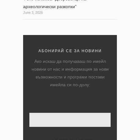
археологически разкопки”
June 3, 2026
АБОНИРАЙ СЕ ЗА НОВИНИ
Ако искаш да получаваш по имейл
новини от нас и информация за нови
възможности и програми постави
имейла си по-долу:
Твоят имейл