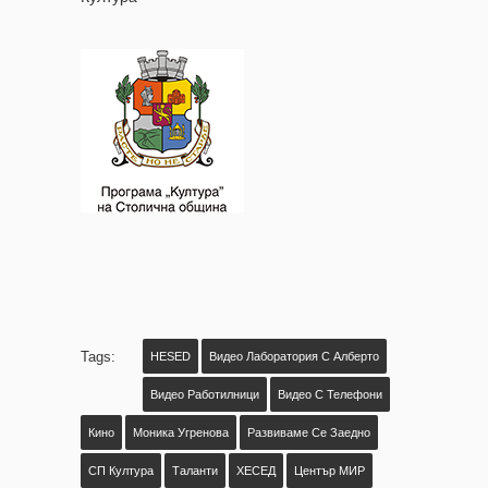
Tags:
HESED
Видео Лаборатория С Алберто
Видео Работилници
Видео С Телефони
Кино
Моника Угренова
Развиваме Се Заедно
СП Култура
Таланти
ХЕСЕД
Център МИР