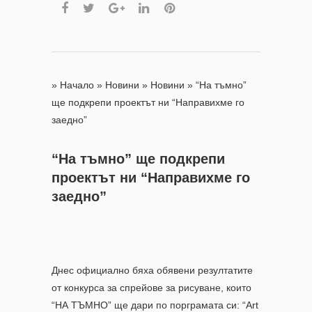
»
Начало
»
Новини
»
Новини
»
“На тъмно”
ще подкрепи проектът ни “Направихме го
заедно”
“На тъмно” ще подкрепи
проектът ни “Направихме го
заедно”
Днес официално бяха обявени резултатите
от конкурса за спрейове за рисуване, които
“НА ТЪМНО” ще дари по порграмата си: “Art