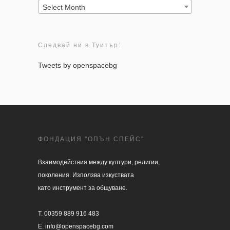
Архив:
Select Month
Следвай ни в Туитър:
Tweets by openspacebg
ФОНДАЦИЯ "ОПЪН СПЕЙС"
Взаимодействия между култури, религии, 

поколения. Използва изкуствата 

като инструмент за общуване.

T. 00359 889 916 483

E. info@openspacebg.com