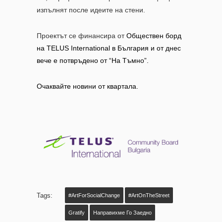
изпълнят после идеите на стени.
Проектът се финансира от
Обществен борд
на TELUS International в България и от днес
вече е потвръдено от “На Тъмно”.
Очаквайте новини от квартала.
Tags:
#ArtForSocialChange
#ArtOnTheStreet
Gratify
Направихме Го Заедно