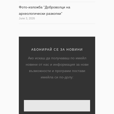
Фото-изложба “Доброволци на
археологически разкопки”
June 3, 2026
АБОНИРАЙ СЕ ЗА НОВИНИ
Ако искаш да получаваш по имейл
новини от нас и информация за нови
възможности и програми постави
имейла си по-долу:
Твоят имейл