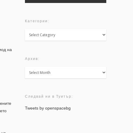
Категории:
Категории:
иод на
Архив:
Архив:
Следвай ни в Туитър:
Жените
Tweets by openspacebg
ието