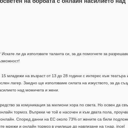
осветен на борбата с онлайн насилието
над
 Искате ли да използвате таланта си, за да помогнете за разрешав
ъзможност!
5 младежи на възраст от 13 до 28 години с интерес към театъра 
слен лагер. Заедно ще използваме силата на изкуството, за да съ
асилието над момичета и жени.
едство за комуникация за милиони хора по света. Но освен да св
онлайн тормоз. Въпреки че той е насочен и към двата пола, проучв
ие онлайн. Според данни на ЕС около 73% от жените са били подлож
те мрежи и онлайн тормоз в училище до навлизане на т.нар. incel