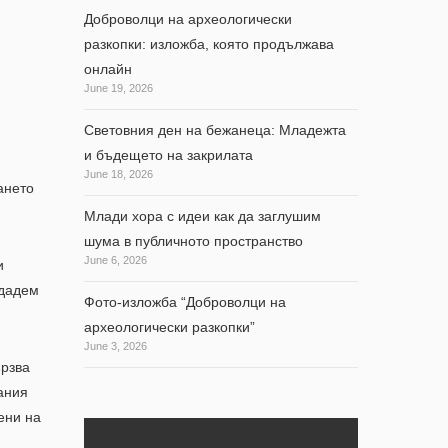
Доброволци на археологически
разкопки: изложба, която продължава
онлайн
June 19, 2026
Световния ден на бежанеца: Младежта
и бъдещето на закрилата
June 18, 2026
ането
Млади хора с идеи как да заглушим
шума в публичното пространство
June 6, 2026
и
здадем
Фото-изложба “Доброволци на
археологически разкопки”
June 3, 2026
ързва
ания
ени на