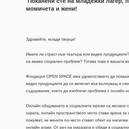
Покане
ни сте
на младежки лагер, п
момичета и жени
!
Здравейте, млади творци!
Имате ли страст към театъра или видео продукциите?
на важен социален проблем? Тогава това е вашата в
Фондация OPEN SPACE има удоволствието да покани 1
видео продукциите да се включат във вълнуващ и сми
съдържание, което да изобличи проблема с онлайн н
Онлайн общуването и социалните мрежи са желано ср
хората, онлайн пространството често става арена за 
показват, че жените по-често стават обект на насил
онлайн атаки. От реч на омразата и обиди в социални