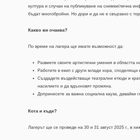
култура и случаи на публикуване на снимки/лична и
бъдат многобройни. Но дори и да не е свързано с то
Какво ви очаква?
По време на лагера ще имате възможност да:
Развиете своите артистични умения в областта н
Работите в екип с други млади хора, споделящи 
Създадете въздействащи театрални етюди и крат
насилието и да вдъхновят промяна.
Допринесете за важна социална кауза, давайки гл
Кога и къде?
Лагерът ще се проведе на 30 и 31 август 2025 г., в х