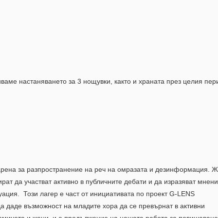
ваме настаняването за 3 нощувки, както и храната през целия пер
арена за разпространение на реч на омразата и дезинформация. 
пират да участват активно в публичните дебати и да изразяват мнен
уация. Този лагер е част от инициативата по проект G-LENS
да даде възможност на младите хора да се превърнат в активни