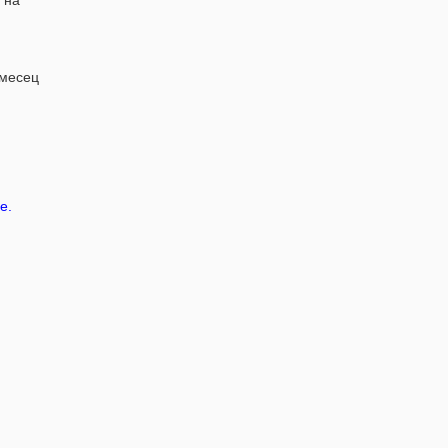
 на
 месец
не
.