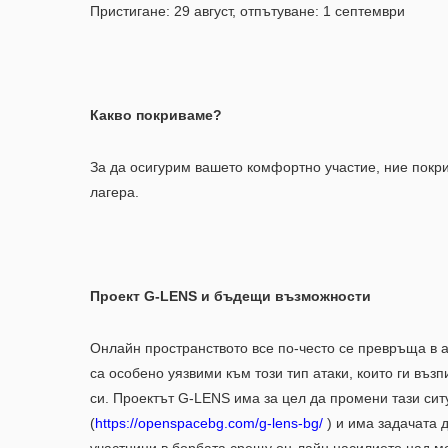
Пристигане: 29 август, отпътуване: 1 септември
Какво покриваме?
За да осигурим вашето комфортно участие, ние покри
лагера.
Проект G-LENS и бъдещи възможности
Онлайн пространството все по-често се превръща в 
са особено уязвими към този тип атаки, които ги въз
си. Проектът G-LENS има за цел да промени тази сит
(
https://openspacebg.com/g-lens-bg/
) и има задачата 