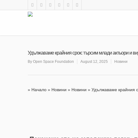
Удължаваме крайния срок: търсим млади актьори и в
By
Open Space Foundation
August 12, 2025
Новини
»
Начало
»
Новини
»
Новини
»
Удължаваме крайния с