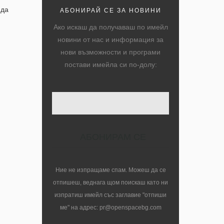
 да
АБОНИРАЙ СЕ ЗА НОВИНИ
Ако искаш да получаваш по имейл
новини от нас и информация за
нови възможности и програми
постави имейла си по-долу:
Ние не изпращаме спам. Можеш да се
отпишеш, веднага щом поискаш като ни
изпратиш имейл със заглавие "отпиши
ме" на адрес: pr@openspacebg.com