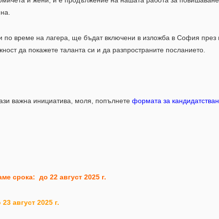
омичета и жени, и е продължение на нашата работа за повишаване
на.
и по време на лагера, ще бъдат включени в изложба в София през
ност да покажете таланта си и да разпространите посланието.
 тази важна инициатива, моля, попълнете
формата за кандидатства
ме срока: до 22 август 2025 г.
 23 август 2025 г.