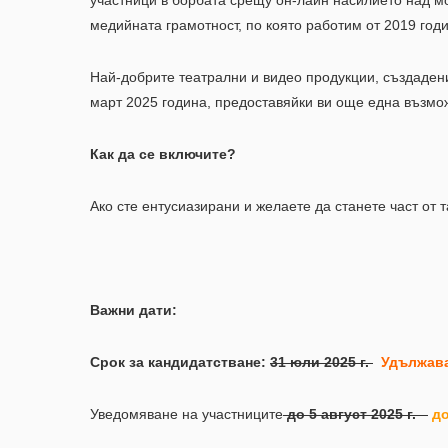
участници в борбата срещу он-лайн насилието над м
медийната грамотност, по която работим от 2019 годи
Най-добрите театрални и видео продукции, създаден
март 2025 година, предоставяйки ви още една възмож
Как да се включите?
Ако сте ентусиазирани и желаете да станете част от
Важни дати:
Срок за кандидатстване:
31 юли 2025 г.
Удължава
Уведомяване на участниците
до 5 август 2025 г.
до