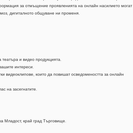
нформация за отмъщение проявленията на онлайн насилието могат
рмоз, дигиталното общуване ни променя.
а театъра и видео продукцията.
вашите интереси.
ки видеоклипове, които да повишат осведомеността за онлайн
ас на засегнатите.
ижа Младост, край град Търговище.