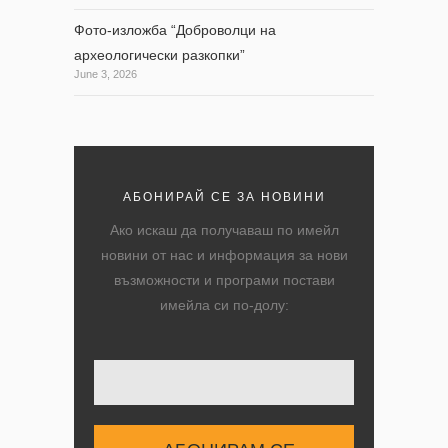
Фото-изложба “Доброволци на
археологически разкопки”
June 3, 2026
АБОНИРАЙ СЕ ЗА НОВИНИ
Ако искаш да получаваш по имейл
новини от нас и информация за нови
възможности и програми постави
имейла си по-долу:
Твоят имейл