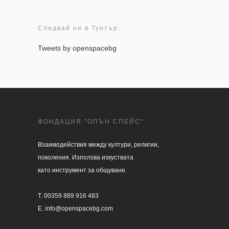
Следвай ни в Туитър:
Tweets by openspacebg
ФОНДАЦИЯ "ОПЪН СПЕЙС"
Взаимодействия между култури, религии, 

поколения. Използва изкуствата 

като инструмент за общуване.

T. 00359 889 916 483

E. info@openspacebg.com