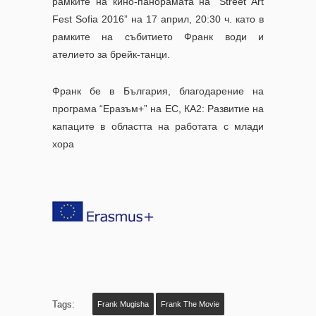
рамките на кино-панорамата на “Street Art
Fest Sofia 2016” на 17 април, 20:30 ч. като в
рамките на събитието Франк води и
ателието за брейк-танци.
Франк бе в България, благодарение на
програма “Еразъм+” на ЕС, КА2: Развитие на
капаците в областта на работата с млади
хора
Tags:
Frank Mugisha
Frank The Movie