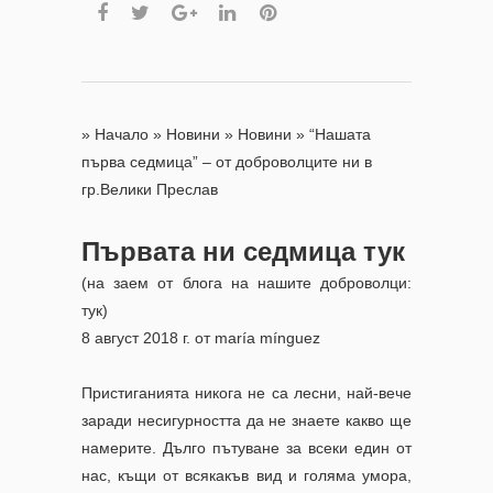
»
Начало
»
Новини
»
Новини
»
“Нашата
първа седмица” – от доброволците ни в
гр.Велики Преслав
Първата ни седмица тук
(на заем от блога на нашите доброволци:
тук
)
8 август 2018 г. от
maría mínguez
Пристиганията никога не са лесни, най-вече
заради несигурността да не знаете какво ще
намерите.
Дълго пътуване за всеки един от
нас, къщи от всякакъв вид и голяма умора,