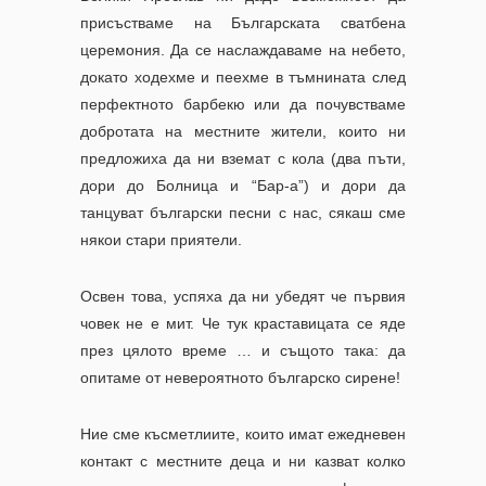
присъстваме на Българската сватбена
церемония. Да се наслаждаваме на небето,
докато ходехме и пеехме в тъмнината след
перфектното барбекю или да почувстваме
добротата на местните жители, които ни
предложиха да ни вземат с кола (два пъти,
дори до
Болница и “Бар-а”) и дори да
танцуват български песни с нас, сякаш сме
някои стари приятели.
Освен това, успяха да ни убедят че първия
човек не е мит. Че тук краставицата се яде
през цялото време … и същото така: да
опитаме от невероятното българско сирене!
Ние сме късметлиите, които имат ежедневен
контакт с местните деца и ни казват колко