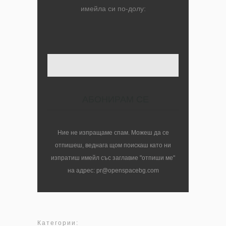
имейла си по-долу:
Твоят имейл
Ние не изпращаме спам. Можеш да се
отпишеш, веднага щом поискаш като ни
изпратиш имейл със заглавие "отпиши ме"
на адрес: pr@openspacebg.com
Категории: