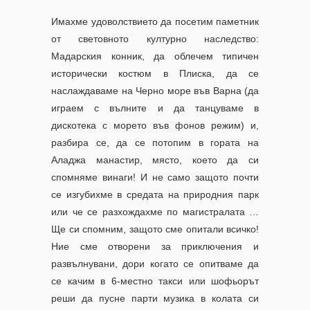
Имахме удоволствието да посетим паметник
от световното културно наследство:
Мадарския конник, да облечем типичен
исторически костюм в Плиска, да се
наслаждаваме на Черно море във Варна (да
играем с вълните и да танцуваме в
дискотека с морето във фонов режим) и,
разбира се, да се потопим в
гората на
Аладжа манастир, място, което да си
спомняме винаги! И
не само защото почти
се изгубихме в средата на природния парк
или че се разхождахме по магистралата …
Ще си спомним, защото сме опитали всичко!
Ние сме отворени за приключения и
развълнувани, дори когато се опитваме да
се качим в 6-местно такси или шофьорът
реши да пусне парти музика в колата си