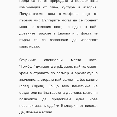
горди са те от природата и перфектната
комбинация от плаж, култура и история.
Почувствахме тази атмосфера още от
първия миг.
Българите могат да се гордеят
много с зеления цвят, с един от най-
древните градове в Европа и с факта че
първи те са започнали да използват
кирилицата.
Открихме специални места като
“Томбул”
джамията вгр.Шумен
, най-големият
храм в страната по размер и архитектурно
значение, а втората най-важна на Балканите
(след Одрин).
Също така паметника на
създатели на Българската държава, които ни
позволиха да придобием една нова
перспектива, гледайки България от високо.
Да, Шумен е готин!