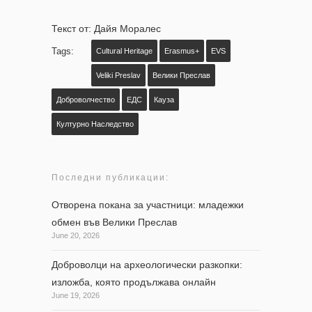
Текст от: Дайя Моралес
Tags:
Cultural Heritage
Erasmus+
EVS
Veliki Preslav
Велики Преслав
Доброволчество
ЕДС
Кауза
Културно Наследство
Последни публикации:
Отворена покана за участници: младежки
обмен във Велики Преслав
June 20, 2026
Доброволци на археологически разкопки:
изложба, която продължава онлайн
June 19, 2026