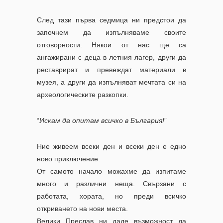
След тази първа седмица ни предстои да
започнем да изпълняваме своите
отговорности.
Някои от нас ще са
ангажирани с деца в летния лагер, други да
реставрират и превеждат материали в
музея, а други да изпълняват мечтата си на
археологическите разкопки.
“
Искам да опитам всичко в България!
”
Ние живеем всеки ден и всеки ден е едно
ново приключение.
От самото начало можахме да изпитаме
много и различни неща.
Свързани с
работата, хората, но преди всичко
откриването на нови места.
Велики Преслав ни даде възможност да