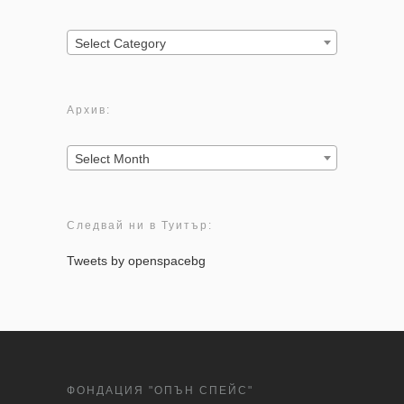
Категории:
Select Category
Архив:
Архив:
Select Month
Следвай ни в Туитър:
Tweets by openspacebg
ФОНДАЦИЯ "ОПЪН СПЕЙС"