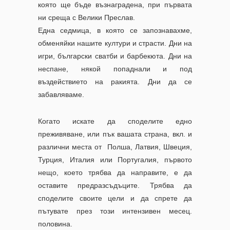
която ще бъде възнаградена, при първата
ни среща с Велики Преслав.
Една седмица, в която се запознавахме,
обменяйки нашите култури и страсти.
Дни на
игри, български сватби и барбекюта.
Дни на
неспане, някой попаднали и под
въздействието на ракията.
Дни да се
забавляваме.
Когато искате да споделите едно
преживяване, или пък вашата страна, вкл. и
различни места от Полша, Латвия, Швеция,
Турция, Италия или Португалия, първото
нещо, което трябва да направите, е да
оставите предразсъдъците. Трябва да
споделите своите цели и да спрете да
пътувате през този интензивен месец.
половина.