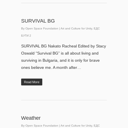
SURVIVAL BG
By
Open Space Foundation
|
Art and Culture for Unity
,
ЕДС
БУТИ 2
SURVIVAL BG Nakato Racheal Edited by Stacy
Oswald “Survival BG” is all about living and
surviving in Bulgaria, and it is only for brave
ones believe me. A month after…
Read More
Weather
By
Open Space Foundation
|
Art and Culture for Unity
,
ЕДС