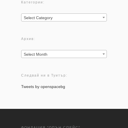
Категории:
Категории:
Select Category
Архив:
Архив:
Select Month
Следвай ни в Туитър:
Tweets by openspacebg
ФОНДАЦИЯ "ОПЪН СПЕЙС"