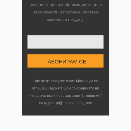
новини от нас и информация за нови
възможности и програми постави
имейла си по-долу:
Твоят имейл
Ние не изпращаме спам. Можеш да се
отпишеш, веднага щом поискаш като ни
изпратиш имейл със заглавие "отпиши ме"
на адрес: pr@openspacebg.com