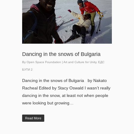
Dancing in the snows of Bulgaria
By
Open Space Foundation
|
Art and Culture for Unity
,
ЕДС
БУТИ 2
Dancing in the snows of Bulgaria by Nakato
Racheal Edited by Stacy Oswald I wasn’t really
dancing in the snow, at least not when people
were looking but growing…
Read More