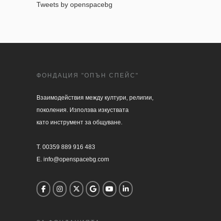
Tweets by openspacebg
ФОНДАЦИЯ "ОПЪН СПЕЙС"
Взаимодействия между култури, религии, 

поколения. Използва изкуствата 

като инструмент за общуване.

T. 00359 889 916 483

E. info@openspacebg.com