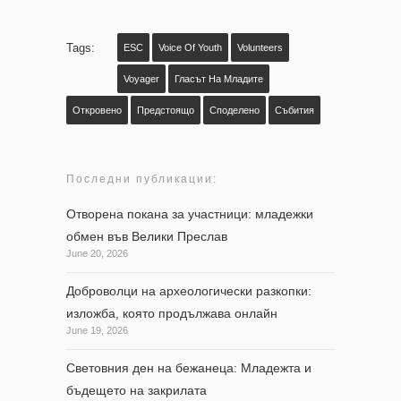
Tags:
ESC
Voice Of Youth
Volunteers
Voyager
Гласът На Младите
Откровено
Предстоящо
Споделено
Събития
Последни публикации:
Отворена покана за участници: младежки
обмен във Велики Преслав
June 20, 2026
Доброволци на археологически разкопки:
изложба, която продължава онлайн
June 19, 2026
Световния ден на бежанеца: Младежта и
бъдещето на закрилата