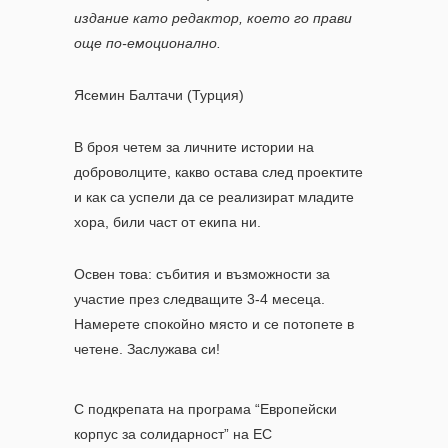
издание като редактор, което го прави
още по-емоционално.
Ясемин Балтачи (Турция)
В броя четем за личните истории на
доброволците, какво остава след проектите
и как са успели да се реализират младите
хора, били част от екипа ни.
Освен това: събития и възможности за
участие през следващите 3-4 месеца.
Намерете спокойно място и се потопете в
четене. Заслужава си!
С подкрепата на програма “Европейски
корпус за солидарност” на ЕС