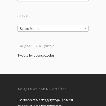
Архив:
Архив:
Select Month
Следвай ни в Туитър:
Tweets by openspacebg
ФОНДАЦИЯ "ОПЪН СПЕЙС"
Взаимодействия между култури, религии, 

поколения. Използва изкуствата 
