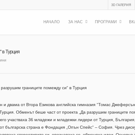
3D ГАЛЕРИЯ
НАЧАЛО
ЗА НАС
ПРОГРАМИ
ВК
 в Турция
ини
 разрушим границите помежду си“ в Турция
н и двама от Втора Езикова английска гимназия “Томас Джеферсън
 Турция. Обменът беше част от проекта „Да разрушим границите п
 него участваха 36 младежи и младежки лидери от Турция, България
т българска страна е Фондация „Опън Спейс“ – София. Чрез диск
оляваха стереотипите си, опознаваха се, обменяха идеи. Основна