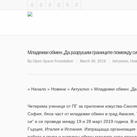
Младежки обмен „Да разрушим границите помежду си“
By
Open Space Foundation
March 30, 2019
Актуално
,
Нов
»
Начало
»
Новини
»
Актуално
»
Младежки обмен „Да
Четирима ученици от ПГ за приложни изкуства-Смоля
София, бяха част от младежки обмен в град Амасия,
си“ и се проведе между 19 и 28 март 2019 година. В
Гърция, Италия и Испания. Изпращаща организация о
работа в групи и културен обмен младите хора преод