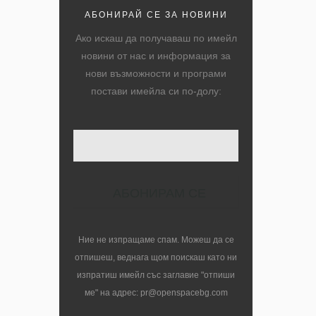
АБОНИРАЙ СЕ ЗА НОВИНИ
Ако искаш да получаваш по имейл
новини от нас и информация за
нови възможности и програми
постави имейла си по-долу:
Ние не изпращаме спам. Можеш да се
отпишеш, веднага щом поискаш като ни
изпратиш имейл със заглавие "отпиши
ме" на адрес: pr@openspacebg.com