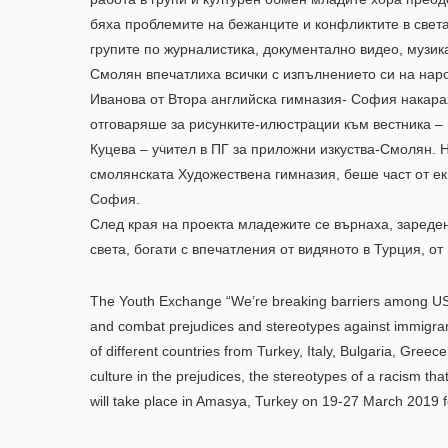
бяха проблемите на бежанците и конфликтите в света
групите по журналистика, документално видео, музик
Смолян впечатлиха всички с изпълнението си на нар
Иванова от Втора английска гимназия- София накара
отговаряше за рисунките-илюстрации към вестника – 
Куцева – учител в ПГ за приложни изкуства-Смолян. 
смолянската Художествена гимназия, беше част от ек
София.
След края на проекта младежите се върнаха, зареден
света, богати с впечатления от видяното в Турция, о
The Youth Exchange “We’re breaking barriers among US”
and combat prejudices and stereotypes against immigran
of different countries from Turkey, Italy, Bulgaria, Gree
culture in the prejudices, the stereotypes of a racism t
will take place in Amasya, Turkey on 19-27 March 2019 f