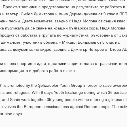
. Проектът завърши с представянето на резултатите от работата в
а и театър. Сибел Димитрова и Анна Дерменджиева от 9 клас в ПГ
одни песни. Двете момичета, заедно с Надя Молова от същия клас 
ха публиката да се хване на кръшни български хора. Надя Молова
продукт от работата в групата по журналистика, ръководена от Зах
Най-малкият участник в обмена – Михаил Бояджиев от 8 клас на
ипа за документално видео, заедно с Димитър Чоторов от Втора АЕ
и с нова енергия и идеи, щастливи с приятелства от различни точк
т информацията и добрата работа в екип.
 is promoted by the Şehzadeler Youth Group in order to raise awaren
ts and refugees. With 9 days Youth Exchange during which 36 particip
ce, and Spain work together.35 young people will be offering a glimpse of
hat involves the European consciousness against Roman people.The activ
or nine days.