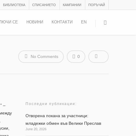
БИБЛИОТЕКА
СПИСАНИЕТО
КАМПАНИИ
ПОРЪЧАЙ
ЛЮЧИ СЕ
НОВИНИ
КОНТАКТИ
EN
No Comments
0
Последни публикации:
” –
омежд
у
Отворена покана за участници:
,
младежки обмен във Велики Преслав
усии,
June 20, 2026
 тема