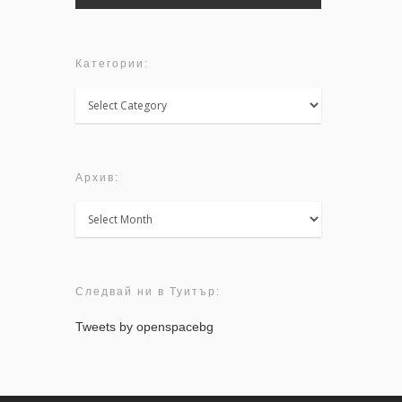
Категории:
Категории:
Архив:
Архив:
Следвай ни в Туитър:
Tweets by openspacebg