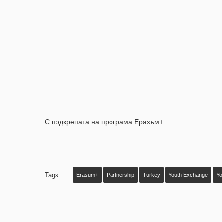
С подкрепата на програма Еразъм+
Tags:
Erasum+
Partnership
Turkey
Youth Exchange
Yo