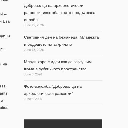
Доброволци на археологически
разкопки: изложба, която продължава
ПИ –
онлайн
и Ева
June 19, 2026
арина
Световния ден на бежанеца: Младежта
и бъдещето на закрилата
Г –
June 18, 2026
Млади хора с идеи как да заглушим
и на
шума в публичното пространство
June 6, 2026
ess
Фото-изложба “Доброволци на
ants
археологически разкопки”
June 3, 2026
 a
ities