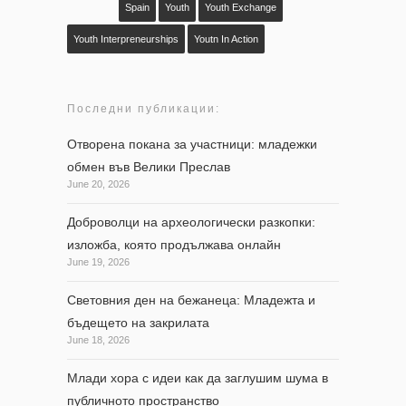
Spain
Youth
Youth Exchange
Youth Interpreneurships
Youtn In Action
Последни публикации:
Отворена покана за участници: младежки
обмен във Велики Преслав
June 20, 2026
Доброволци на археологически разкопки:
изложба, която продължава онлайн
June 19, 2026
Световния ден на бежанеца: Младежта и
бъдещето на закрилата
June 18, 2026
Млади хора с идеи как да заглушим шума в
публичното пространство