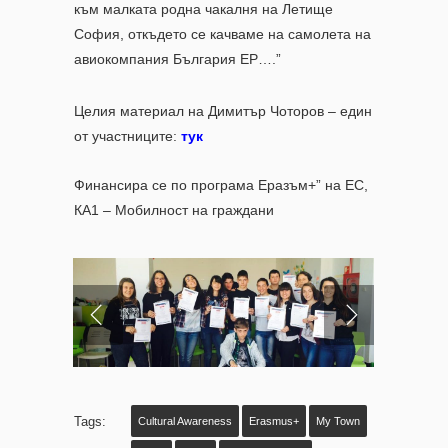
към малката родна чакалня на Летище
София, откъдето се качваме на самолета на
авиокомпания България ЕР….”
Целия материал на Димитър Чоторов – един
от участниците:
тук
Финансира се по програма Еразъм+” на ЕС,
КА1 – Мобилност на граждани
Tags:
Cultural Awareness
Erasmus+
My Town