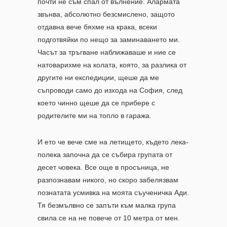
почти не съм спал от вълнение. Алармата
звънва, абсолютно безсмислено, защото
отдавна вече бяхме на крака, всеки
подготвяйки по нещо за заминаването ми.
Часът за тръгване наближаваше и ние се
натоварихме на колата, която, за разлика от
другите ни експедиции, щеше да ме
съпроводи само до изхода на София, след
което чинно щеше да се прибере с
родителите ми на топло в гаража.
И ето че вече сме на летището, където лека-
полека започна да се събира групата от
десет човека. Все още в просъница, не
разпознавам никого, но скоро забелязвам
познатата усмивка на моята съученичка Ади.
Тя безмълвно се запъти към малка група
свила се на не повече от 10 метра от мен.