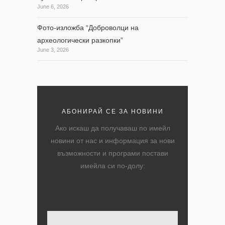
June 6, 2026
Фото-изложба “Доброволци на
археологически разкопки”
June 3, 2026
АБОНИРАЙ СЕ ЗА НОВИНИ
Ако искаш да получаваш по имейл
новини от нас и информация за нови
възможности и програми постави
имейла си по-долу:
Твоят имейл