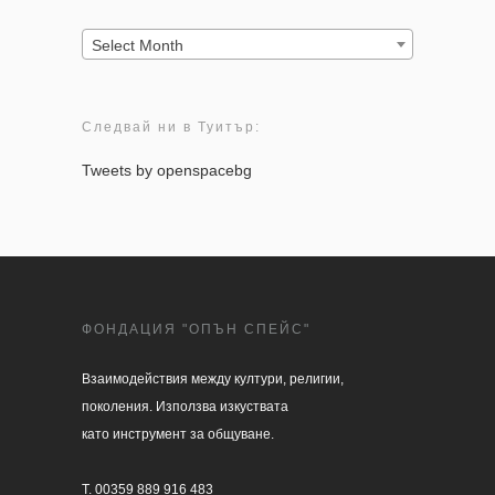
Архив:
Select Month
Следвай ни в Туитър:
Tweets by openspacebg
ФОНДАЦИЯ "ОПЪН СПЕЙС"
Взаимодействия между култури, религии, 

поколения. Използва изкуствата 

като инструмент за общуване.

T. 00359 889 916 483
