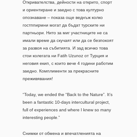
Откривателства, дейности на открито, спорт
и ориентиране и заедно с това културно
опознаване – показа още веднъж колко
гостппирмни могат да бъдат турските ни
партньори. Нито за миг участниците не са
имали време да скучаят или да се безпокоят
за развоя на събитията. И зад всичко това
стои колегата ни Fatih Uzunoz от Турция и
неговия екип, с които вече 4 години работим
заедно. Комплименти за прекрасните
преживявания!
“Today, we ended the “Back to the Nature”. It’s
been a fantastic 10-days intercultural project,
full of experiences and where I knew so many
interesting people.”
Снимки от обмена и впечатленията на