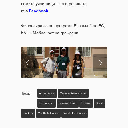
самите участници – на страницата
във
Facebook
:
Финансира се по програма Еразъм+” на ЕС,
КА1 – Мобилност на граждани
Tags:
#Tolerance
Cultural Awareness
Erasmus+
Leisure Time
Nature
Sport
Turkey
Youth Activities
Youth Exchange