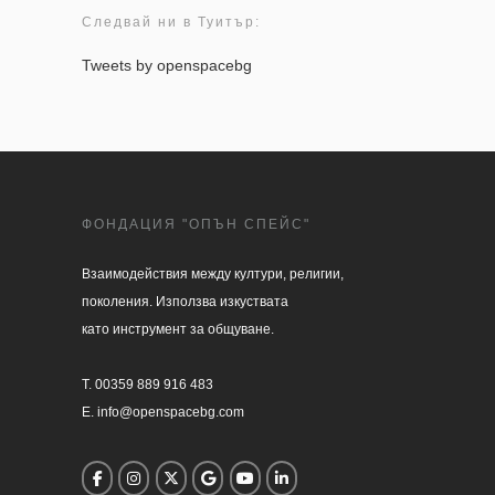
Следвай ни в Туитър:
Tweets by openspacebg
ФОНДАЦИЯ "ОПЪН СПЕЙС"
Взаимодействия между култури, религии, 

поколения. Използва изкуствата 

като инструмент за общуване.

T. 00359 889 916 483

E. info@openspacebg.com