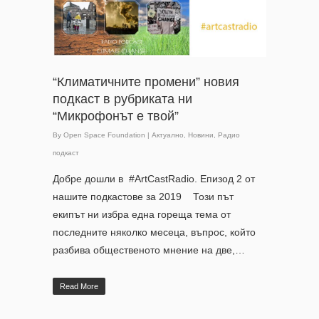
“Климатичните промени” новия
подкаст в рубриката ни
“Микрофонът е твой”
By
Open Space Foundation
|
Актуално
,
Новини
,
Радио
подкаст
Добре дошли в #ArtCastRadio. Епизод 2 от
нашите подкастове за 2019 Този път
екипът ни избра една гореща тема от
последните няколко месеца, въпрос, който
разбива общественото мнение на две,…
Read More