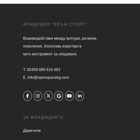
ФОНДАЦИЯ "ОПЪН СПЕЙС"
Взаимодействия между култури, религии, 

поколения. Използва изкуствата 

като инструмент за общуване.

T. 00359 889 916 483

E. info@openspacebg.com
ЗА ФОНДАЦИЯТА:
Дарители