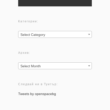
Категории:
Категории:
Select Category
Архив:
Архив:
Select Month
Следвай ни в Туитър:
Tweets by openspacebg