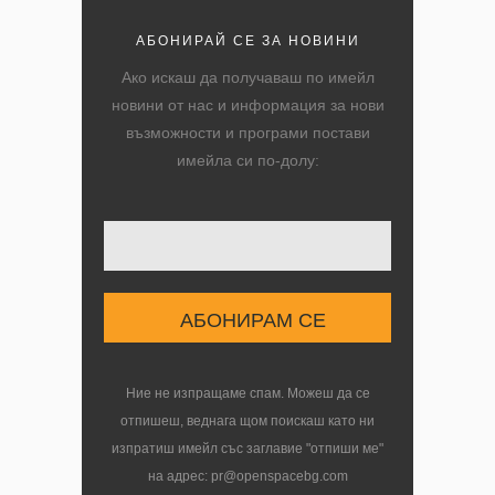
АБОНИРАЙ СЕ ЗА НОВИНИ
Ако искаш да получаваш по имейл
новини от нас и информация за нови
възможности и програми постави
имейла си по-долу:
Твоят имейл
Ние не изпращаме спам. Можеш да се
отпишеш, веднага щом поискаш като ни
изпратиш имейл със заглавие "отпиши ме"
на адрес: pr@openspacebg.com