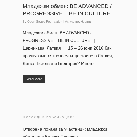
Младежки обмен: BE ADVANCED /
PROGRESSIVE – BE IN CULTURE
By
Open Space Foundation
|
Актуално
,
Новини
Младежки обмен: BE ADVANCED /
PROGRESSIVE – BE IN CULTURE |
Царникава, Латвия | 15 – 26 юни 2016 Как
празнуваме лятното слънцестоене в Латвия,
Литва, Естония и България? Много...
Read More
Последни публикации:
Отворена покана за участници: младежки
обмен във Велики Преслав