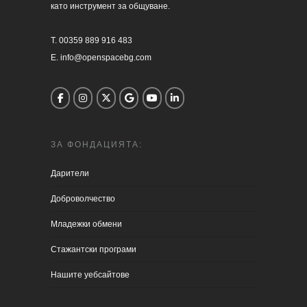
като инструмент за общуване.

T. 00359 889 916 483

E. info@openspacebg.com
ЗА ФОНДАЦИЯТА:
Дарители
Доброволчество
Младежки обмени
Стажантски програми
Нашите уебсайтове