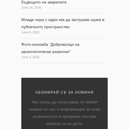
бъдещето на закрилата
June 18, 2026
Млади хора с идеи как да заглушим шума в
публичното пространство
June 6, 2026
Фото-изложба “Доброволци на
археологически разкопки”
June 3, 2026
АБОНИРАЙ СЕ ЗА НОВИНИ
Ако искаш да получаваш по имейл
новини от нас и информация за нови
възможности и програми постави
имейла си по-долу: