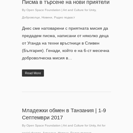
Писма в търсене на нови приятели
By
Open Space Foundation
|
Art and Culture for Unity
,
Доброволци
,
Новини
,
Радио подкаст
Днес сме натоварени с приятната мисия да
предадем писма, написани от няколко деца
от Уганда на техни връстници в Сливен
(България). Генади, който е на 6-ст месечна
доброволческа мисия в…
Read More
Младежки обмен в Танзания | 1-9
Септември 2017
By
Open Space Foundation
|
Art and Culture for Unity
,
Art for
social change
,
Актуално
,
Новини
,
Радио подкаст