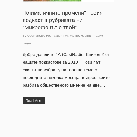
“Климатичните промени” новия
подкаст в рубриката ни
“Микрофонът е твой”
By
Open Space Foundation
|
Актуално
,
Новини
,
Радио
подкаст
Добре дошли в #ArtCastRadio. Епизод 2 от
нашите подкастове за 2019 Този път
екипът ни избра една гореща тема от
последните няколко месеца, въпрос, който
разбива общественото мнение на две,…
Read More