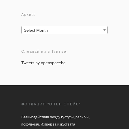
Архив:
Архив:
Select Month
Следвай ни в Туитър:
Tweets by openspacebg
ФОНДАЦИЯ "ОПЪН СПЕЙС"
Взаимодействия между култури, религии, 

поколения. Използва изкуствата 
