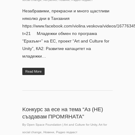
Незабравими, прекрасни и много щастливи
няколко дни в Танзания
https://www.facebook.com/violina.veskova/videos/167763
t=21 Младежки обмен по програма
“Еразъм+” на ЕС, проект “Art and Culture for
Unity”, КА2: Развитие капацитет на
младежки…
Read More
Kонкурс за есе на тема “Аз (НЕ)
създавам ПРОМЯНАТА”
By
Open Space Foundation
|
Art and Culture for Unity
,
Art for
social change
,
Новини
,
Радио подкаст