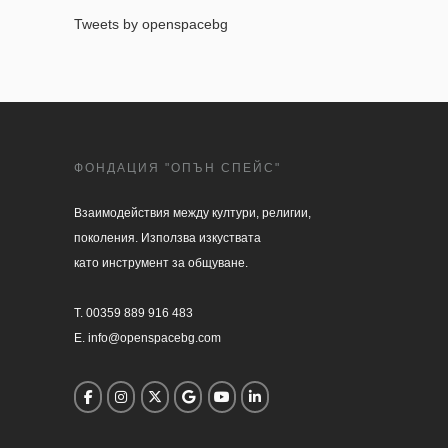
Tweets by openspacebg
ФОНДАЦИЯ "ОПЪН СПЕЙС"
Взаимодействия между култури, религии, 

поколения. Използва изкуствата 

като инструмент за общуване.

T. 00359 889 916 483

E. info@openspacebg.com