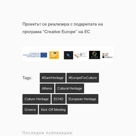
Проектът се реализира с подкрепата на
програма “Creative Europe” на ЕС
Tags:
#DarkHeritage
#EuropeForCulture
Athens
Cultural Heritage
Culture Heritage
ECHO
European Heritage
Greece
Kick-Off Meeting
Последни публикации: