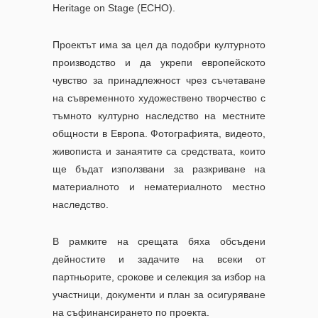
Heritage on Stage (ECHO).
Проектът
има за цел да подобри културното
производство и да укрепи европейското
чувство за принадлежност чрез съчетаване
на съвременното художествено творчество с
тъмното културно наследство на местните
общности в
Европа.
Фотографията, видеото,
живописта и занаятите са средствата, които
ще бъдат използвани за разкриване на
материалното и нематериалното местно
наследство.
В рамките на срещата бяха обсъдени
дейностите и задачите на всеки от
партньорите, срокове и селекция за избор на
участници, документи и план за осигуряване
на съфинансирането по проекта.