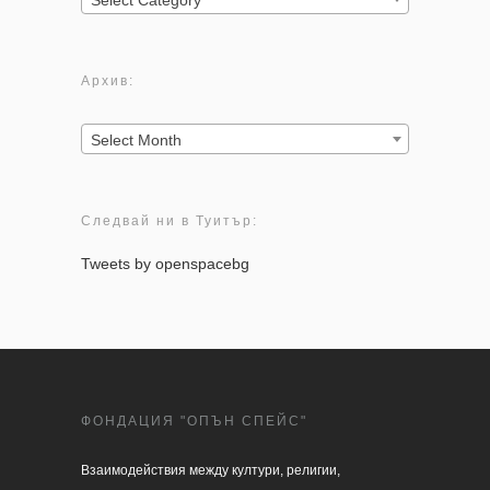
Select Category
Архив:
Архив:
Select Month
Следвай ни в Туитър:
Tweets by openspacebg
ФОНДАЦИЯ "ОПЪН СПЕЙС"
Взаимодействия между култури, религии, 
