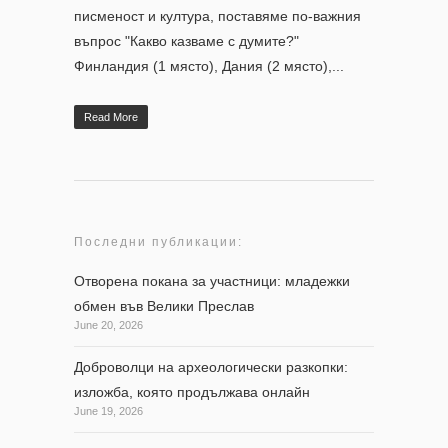
писменост и култура, поставяме по-важния
въпрос "Какво казваме с думите?"
Финландия (1 място), Дания (2 място),...
Read More
Последни публикации:
Отворена покана за участници: младежки
обмен във Велики Преслав
June 20, 2026
Доброволци на археологически разкопки:
изложба, която продължава онлайн
June 19, 2026