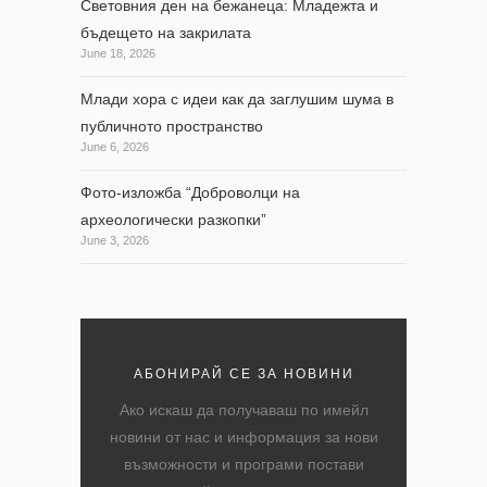
Световния ден на бежанеца: Младежта и
бъдещето на закрилата
June 18, 2026
Млади хора с идеи как да заглушим шума в
публичното пространство
June 6, 2026
Фото-изложба “Доброволци на
археологически разкопки”
June 3, 2026
АБОНИРАЙ СЕ ЗА НОВИНИ
Ако искаш да получаваш по имейл
новини от нас и информация за нови
възможности и програми постави